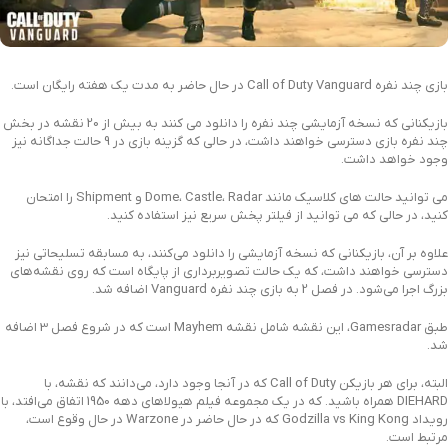
بازی چند نفره Call of Duty Vanguard در حال حاضر به مدت یک هفته رایگان است.
بازیکنانی که نسخه آزمایشی چند نفره را دانلود می کنند به بیش از 20 نقشه در بخش
چند نفره بازی دسترسی خواهند داشت، در حالی که گزینه بازی در 9 حالت جداگانه نیز
وجود خواهد داشت.
می توانید حالت های کلاسیک مانند Dome، Castle، Radar و Shipment را امتحان
کنید، در حالی که می توانید از فیلتر پخش سریع نیز استفاده کنید.
علاوه بر آن، بازیکنانی که نسخه آزمایشی را دانلود می‌کنند، به مسابقه تسلیحاتی نیز
دسترسی خواهند داشت، که یک حالت تصویربرداری از پایگاه است که روی نقشه‌های
بزرگ اجرا می‌شود. در فصل 2 به بازی چند نفره Vanguard اضافه شد.
طبق Gamesradar، این نقشه شامل نقشه Mayhem است که در شروع فصل 3 اضافه
شد.
البته، برای هر بازیکن Call of Duty که در آنجا وجود دارد، می‌دانند که نقشه، با
DIEHARD همراه باشید. که در یک مجموعه فیلم هیولاهای دهه 1950 اتفاق می‌افتد، با
رویداد Godzilla vs King Kong که در حال حاضر در Warzone در حال وقوع است،
مرتبط است.