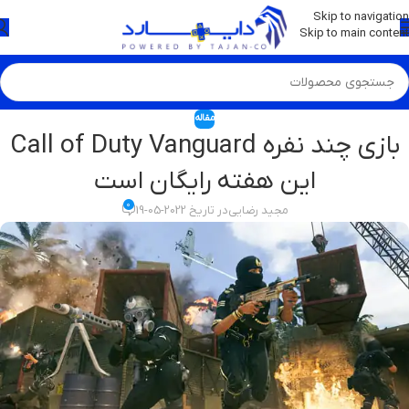
💡
برچسب و اسکین کنسول ها بروز شد . . . اینجا کیک کن !
Skip to navigation
Skip to main content
مقاله
بازی چند نفره Call of Duty Vanguard
این هفته رایگان است
0
مجید رضایی
در تاریخ 2022-05-19