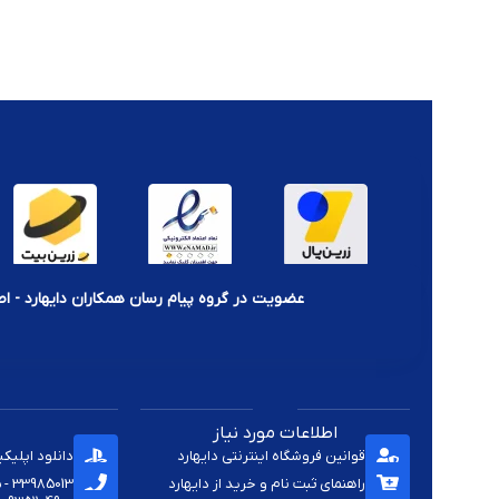
عضویت در گروه پیام رسان همکاران دایهارد - اط
اطلاعات مورد نیاز
قوانین فروشگاه اینترنتی دایهارد
دانلود اپلیک
راهنمای ثبت نام و خرید از دایهارد
33985013 - 33920285 - 33985411 - 33963414 - 33937701 - 009821