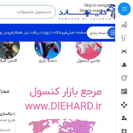
💡
برچسب و اسکین کنسول ها بروز شد . . . اینجا کیک کن !
Skip to navigation
Skip to main content
صفحه اصلی
فروشگاه دایهارد
دریافت پنل همکار
فروش و
دسته بندی
جانبی کنسول
دسته بازی
اکشن فیگو
مرجع بازار کنسول
محاف
www.DIEHARD.ir
پاکسازی 
هیچ محصو