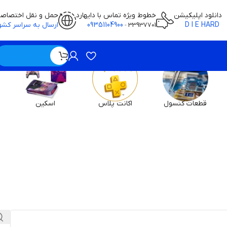
دانلود اپلیکیشن
خطوط ویژه تماس با دایهارد
حمل و نقل اختصاص
D I E HARD
09351104900
ارسال به سراسر کشو
-
33937701
ویژه / بدون قیمت
قطعات کنسول
اکانت پلاس
اسکین