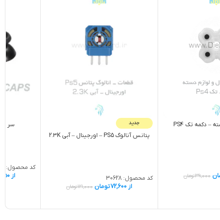
جدید
سر شوک د
 – دکمه تک PS4
پتانس آنالوگ PS5 – اورجينال – آبی 2.3K
کد محصول:
44
از
,550
ان
39,000
تومان
کد محصول:
30628
از
72,600
تومان
121,000
تومان