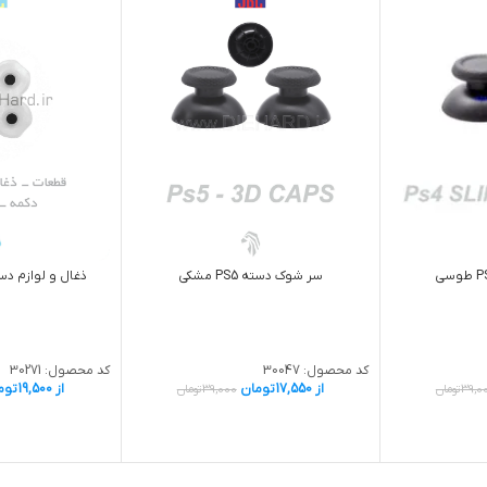
سر شوک دسته PS5 مشکی
ذغال و لوازم دسته
کد محصول:
30047
کد محصول:
30271
از
17,550
تومان
از
19,500
توم
39,0
تومان
39,000
تومان