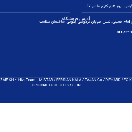
 روز های کاری 10 الی 17
آدرس فروشگاه
 امام خمینی، نبش خیابان فردوسی جنوبی، ساختمان سلامت
REZAIE KH ~ HivaTeam – M.STAR / PERSIAN KALA / TAJAN Co / DIEHARD / FC
ORIGINAL PRODUCTS​ STORE