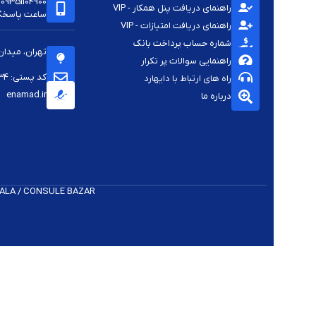
09351104900
راهنمای دریافت پنل همکار - VIP
ساعت پاسخگویی -
راهنمای دریافت امتیازات - VIP
شماره حساب پرداخت بانک
تهران، میدان
راهنمایی سوالات پر تکرار
کد پستی: 1144813334
راه های ارتباط با دایهارد
enamad.ir
درباره ما
 K​ALA / CONSULE BAZAR