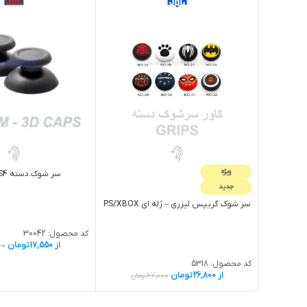
ویژه
سر شوک دسته PS4 طوسی
جدید
سر شوک گريپس لیزری – ژله اي PS/XBOX
کد محصول:
30042
از
17,550
تومان
00
کد محصول:
5318
از
26,800
تومان
67,000
تومان