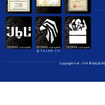
T A J A N - C O @
Copyright 2004 – 2026 © MAJID 