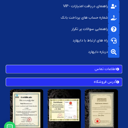
رابط‌های HDMI
: برای تبدیل کابل HDMI به پورت‌های مختلف مانند VGA یا
راهنمای دریافت امتیازات - VIP
DVI.
شماره حساب های پرداخت بانک
رابط‌های تبدیل صدا و تصویر
: مانند تبدیل‌کننده‌های RCA به HDMI یا AUX
به USB که کاربردهای زیادی در اتصال دستگاه‌های صوتی و تصویری دارند.
راهنمایی سوالات پر تکرار
4. نکات مهم در انتخاب کابل، سیم و رابط
راه های ارتباط با دایهارد
انتخاب کابل، سیم و رابط مناسب نیازمند توجه به چند نکته مهم است:
درباره دایهارد
کیفیت و جنس کابل
: کیفیت ساخت کابل‌ها تأثیر زیادی بر کارایی و طول عمر
آن‌ها دارد. کابل‌های با روکش مقاوم و جنس مرغوب معمولاً عملکرد بهتری
اطلاعات تماس
دارند.
طول کابل
: در هنگام خرید کابل باید به طول آن توجه کنید. کابل‌های کوتاه
آدرس فروشگاه
ممکن است برای برخی از دستگاه‌ها مناسب نباشند و نیاز به کابل‌های بلندتر
داشته باشید.
پشتیبانی از سرعت و کیفیت بالا
: اگر نیاز به انتقال اطلاعات یا تصاویر با
کیفیت بالا دارید، باید کابل‌هایی با پشتیبانی از سرعت‌های بالا مانند USB
3.0 یا HDMI 2.1 را انتخاب کنید.
برند و گارانتی
: همیشه از برندهای معتبر خرید کنید که گارانتی مناسبی برای
محصولات خود ارائه می‌دهند. این اطمینان را به شما می‌دهد که محصول