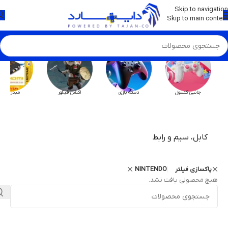
💡
برچسب و اسکین کنسول ها بروز شد . . . اینجا کیک کن !
Skip to navigation
Skip to main content
جانبی کنسول
دسته بازی
اکشن فیگور
مبدل HX
کابل، سیم و رابط
پاکسازی فیلتر
NINTENDO
هیچ محصولی یافت نشد.