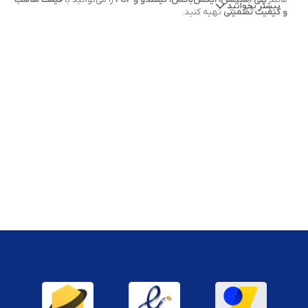
بیشتر بخوانید
و کیفیت تضمینی
تهیه کنید.
انواع قطعات مصرفی کنسول موجود شامل:
هد درایو نوری PS4 و PS5
فلت درایو، فلت پاور و فلت دسته کنسول
پد کربنی دکمه و آنالوگ
الاستومر، لاستیک دکمه و گریپ سیلیکونی
پورت شارژ USB دسته و سوکت برق کنسول
فن خنک‌کننده، پیچ، و محافظ حرارتی (Thermal Pad & Paste)
ویژگی‌های مهم قطعات مصرفی کنسول بازی:
کاملاً سازگار با مدل‌های مختلف کنسول‌های نسل قدیم و جدید
مناسب برای تعمیرات تخصصی و تعویض قطعات فرسوده
قابلیت نصب آسان برای تعمیرکاران حرفه‌ای یا کاربران نیمه‌حرفه‌ای