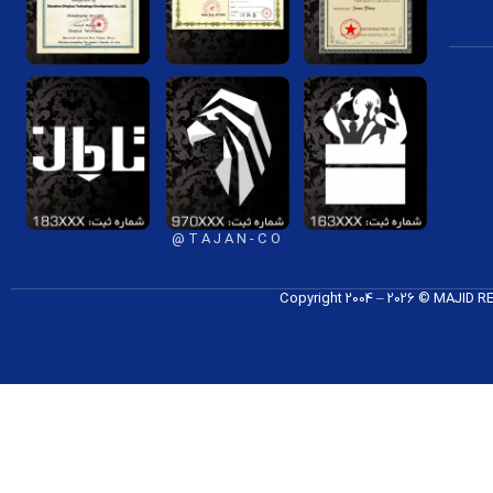
T A J A N - C O @
Copyright 2004 – 2026 © MAJID 