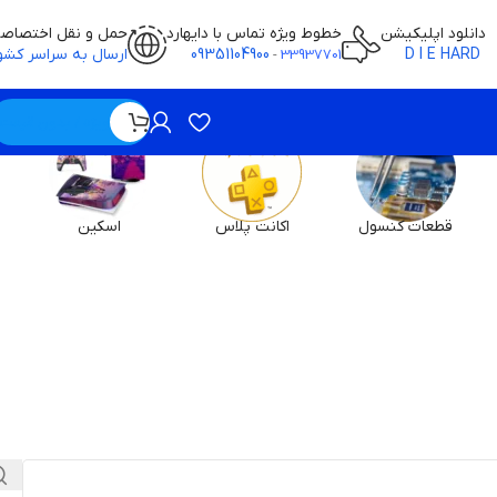
دانلود اپلیکیشن
خطوط ویژه تماس با دایهارد
حمل و نقل اختصاص
D I E HARD
09351104900
ارسال به سراسر کشو
-
33937701
ویژه / بدون قیمت
قطعات کنسول
اکانت پلاس
اسکین