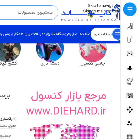
💡
برچسب و اسکین کنسول ها بروز شد . . . اینجا کیک کن !
Skip to navigation
Skip to main content
صفحه اصلی
فروشگاه دایهارد
دریافت پنل همکار
فروش و
دسته بندی
جانبی کنسول
دسته بازی
اکشن فیگو
مرجع بازار کنسول
برچ
www.DIEHARD.ir
پاکسازی 
هیچ محصو