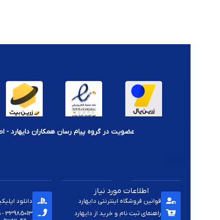
چرا خرید برچسب پلمپ از ما؟
تنوع در سایز، نوع چاپ و ظاهر برچسب
قیمت مناسب و قابلیت خرید در تعداد دلخواه
ارسال سریع و پشتیبانی تخصصی برای انتخاب مناسب‌ترین مدل
امکان سفارش چاپ اختصاصی برای برندها یا فروشگاه‌ها
نکات مهم در استفاده از برچسب پلمپ کنسول:
قبل از نصب، سطح دستگاه را کاملاً تمیز و خشک کنید
عضویت در گروه پیام رسان همکاران دایهارد - اط
از برچسب در محل‌هایی استفاده کنید که با باز شدن، پارگی آن مشهود
برای فروش رسمی یا تعمیرات دارای گارانتی، از برچسب‌های مخصوص ض
اطلاعات مورد نیاز
قوانین فروشگاه اینترنتی دایهارد
دانلود اپلیک
راهنمای ثبت نام و خرید از دایهارد
33985013 - 33920285 - 33985411 - 33963414 - 33937701 - 009821