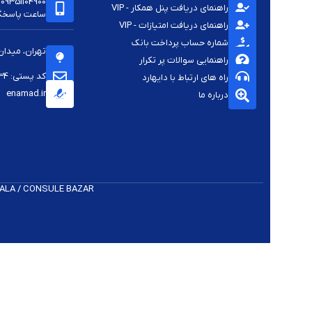
09351104900
راهنمای دریافت پنل همکار - VIP
ساعت پاسخگویی -
راهنمای دریافت امتیازات - VIP
شماره حساب پرداخت بانک
تهران، میدان
راهنمایی سوالات پر تکرار
کد پستی: 1144813334
راه های ارتباط با دایهارد
enamad.ir
درباره ما
 K​ALA / CONSULE BAZAR