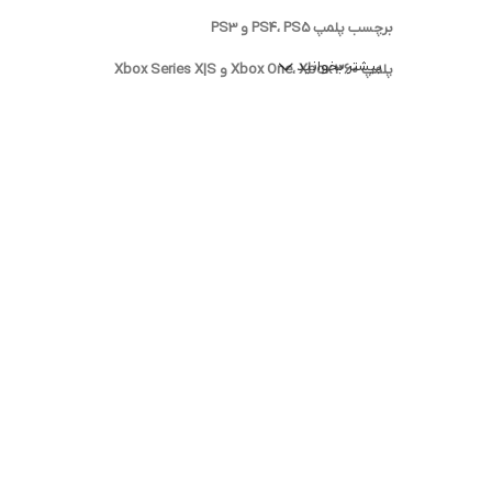
برچسب پلمپ PS4، PS5 و PS3
بیشتر بخوانید
پلمپ Xbox One، Xbox 360 و Xbox Series X|S
برچسب مخصوص نینتندو سوییچ، Wii و 3DS
پلمپ ضمانتی مخصوص تعمیرکاران و فروشندگان
برچسب هولوگرام‌دار، شفاف یا سفید مخصوص پلمپ
ویژگی‌های کلیدی برچسب پلمپ کنسول بازی:
جنس مقاوم و ضدجعل
قابل استفاده روی پیچ‌ها، درزها یا بدنه دستگاه
در صورت جدا شدن، آثار مخرب یا شکستگی روی برچسب باقی می‌ماند (amper-evident
ایده‌آل برای جلوگیری از باز شدن کنسول یا دست‌کاری سخت‌افزاری
استفاده از
برچسب پلمپ کنسول بازی
برای افرادی که در زمینه فروش
زیادی افزایش می‌دهند.