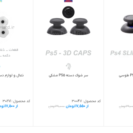
سر شوک دسته PS5 مشکی
ذغال و لوازم دسته
کد محصول:
30047
کد محصول:
30271
از
17,550
تومان
از
17,500
توم
39,0
تومان
39,000
تومان