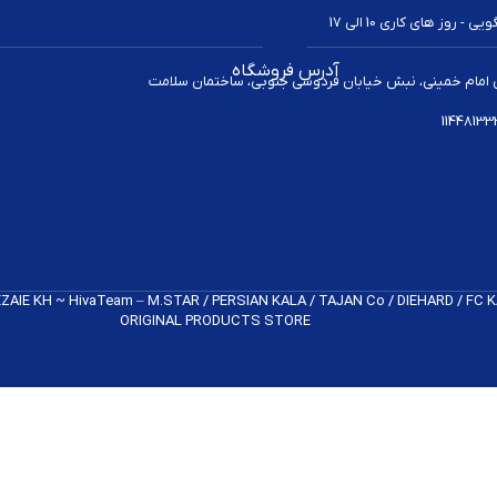
 روز های کاری 10 الی 17
آدرس فروشگاه
 امام خمینی، نبش خیابان فردوسی جنوبی، ساختمان سلامت
REZAIE KH ~ HivaTeam – M.STAR / PERSIAN KALA / TAJAN Co / DIEHARD / FC
ORIGINAL PRODUCTS​ STORE