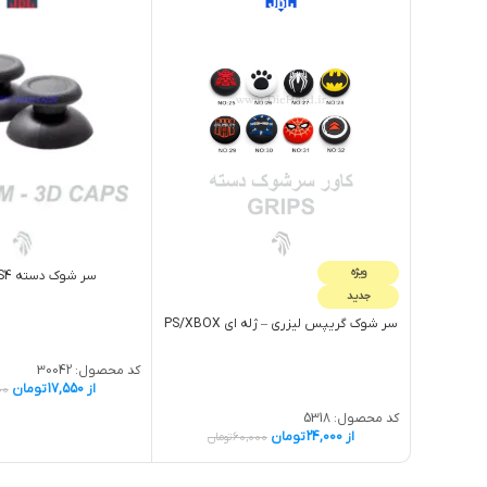
ویژه
سر شوک دسته PS4 طوسی
جدید
سر شوک گريپس لیزری – ژله اي PS/XBOX
کد محصول:
30042
از
17,550
تومان
00
کد محصول:
5318
از
24,000
تومان
60,000
تومان