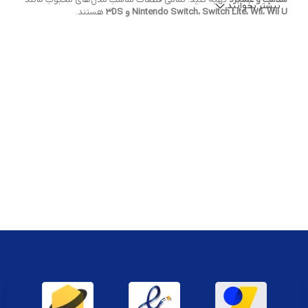
بیشتر بخوانید
Nintendo Switch، Switch Lite، Wii، Wii U و 3DS
هستند.
انواع قطعات موجود برای کنسول نینتندو شامل:
جوی‌کان آنالوگ (Joystick) برای Switch
فلت صفحه نمایش، فلت شارژ و کابل‌های داخلی
ال‌سی‌دی و تاچ‌اسکرین Nintendo Switch
باتری داخلی کنسول و جوی‌کان‌ها
برد شارژ، ماژول Wi-Fi، برد پاور و پورت USB-C
فن، اسپیکر، کاور، قاب و دکمه‌های جانبی
ویژگی‌های برجسته قطعات کنسول Nintendo:
سازگاری کامل با مدل‌های مختلف نینتندو
طراحی دقیق و تست‌شده برای عملکرد بدون نقص
مناسب برای جایگزینی قطعات فرسوده یا خراب