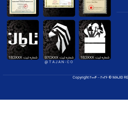
T A J A N - C O @
Copyright 2004 – 2026 © MAJID 