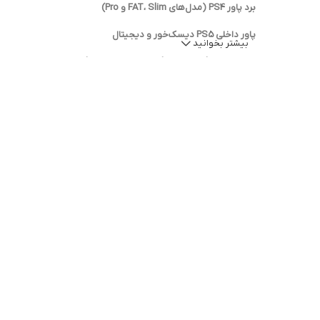
برد پاور PS4 (مدل‌های FAT، Slim و Pro)
پاور داخلی PS5 دیسک‌خور و دیجیتال
بیشتر بخوانید
پاور Xbox One، Xbox 360 و Xbox Series X|S
برد تغذیه PSP، PS3 و PS2
مدل‌های اورجینال و مشابه اورجینال با ولتاژ استاندارد
ویژگی‌های کلیدی برد پاور کنسول بازی:
تأمین ولتاژ پایدار و محافظت در برابر نوسانات برق
سازگاری کامل با مدل و ریجن‌های مختلف کنسول
طراحی دقیق و کیفیت ساخت بالا
دارای خروجی استاندارد برای مادربرد کنسول
استفاده از
تغذیه کنسول بازی با کیفیت بالا
باعث افزایش عمر دستگاه،
چرا از فروشگاه ما خرید کنید؟