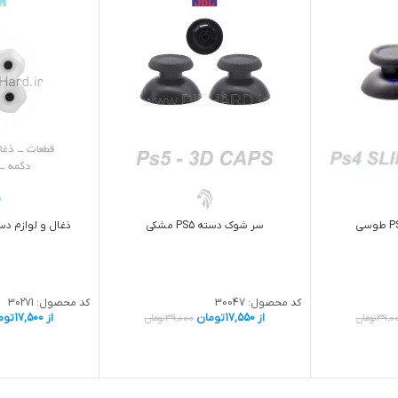
سر شوک دسته PS5 مشکی
ذغال و لوازم دسته
کد محصول:
30047
کد محصول:
30271
از
17,550
تومان
از
17,500
توم
39,0
تومان
39,000
تومان