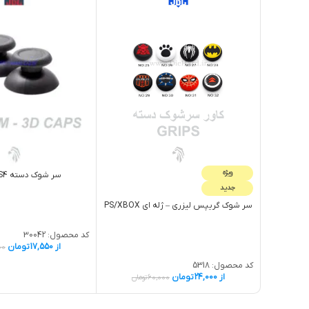
ویژه
سر شوک دسته PS4 طوسی
جدید
سر شوک گريپس لیزری – ژله اي PS/XBOX
کد محصول:
30042
از
17,550
تومان
00
کد محصول:
5318
از
24,000
تومان
60,000
تومان