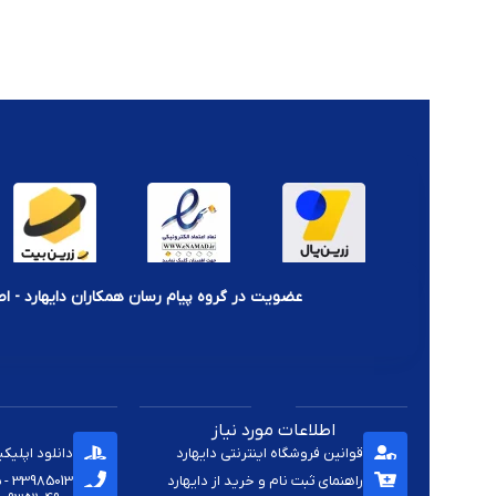
تنوع کامل در مدل‌های برد پاور برای اکثر کنسول‌ها
قیمت مناسب و کیفیت تضمین‌شده
پشتیبانی تخصصی برای انتخاب برد پاور مناسب
ارسال سریع به سراسر کشور
نکات مهم پیش از خرید برد پاور و تغذیه کنسول بازی:
مدل دقیق کنسول خود را مشخص کنید (مثلاً PS4 CUH-1216A یا Xbox One S)
بررسی کنید آیا به پاور داخلی یا آداپتور خارجی نیاز دارید
عضویت در گروه پیام رسان همکاران دایهارد - اط
در صورت نداشتن تخصص در نصب، از تعمیرکار حرفه‌ای استفاده کنید ت
اطلاعات مورد نیاز
قوانین فروشگاه اینترنتی دایهارد
دانلود اپلیک
راهنمای ثبت نام و خرید از دایهارد
33985013 - 33920285 - 33985411 - 33963414 - 33937701 - 009821