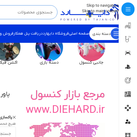
💡
برچسب و اسکین کنسول ها بروز شد . . . اینجا کیک کن !
Skip to navigation
Skip to main content
صفحه اصلی
فروشگاه دایهارد
دریافت پنل همکار
فروش و
دسته بندی
جانبی کنسول
دسته بازی
اکشن فیگو
مرجع بازار کنسول
پاور
www.DIEHARD.ir
پاکسازی 
هیچ محصو