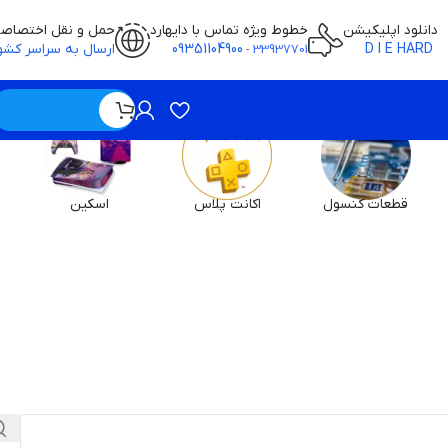
دانلود اپلیکیشن
خطوط ویژه تماس با دایهارد
حمل و نقل اختصاص
D I E HARD
09351104900
ارسال به سراسر کشو
-
33937701
ویژه / بدون قیمت
قطعات کنسول
اکانت پلاس
اسکین