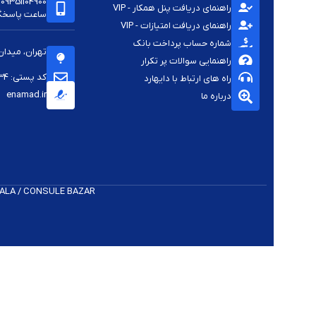
09351104900
راهنمای دریافت پنل همکار - VIP
ساعت پاسخگویی -
راهنمای دریافت امتیازات - VIP
شماره حساب پرداخت بانک
تهران، میدان
راهنمایی سوالات پر تکرار
کد پستی: 1144813334
راه های ارتباط با دایهارد
enamad.ir
درباره ما
 K​ALA / CONSULE BAZAR