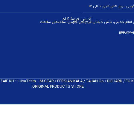
 روز های کاری 10 الی 17
آدرس فروشگاه
 امام خمینی، نبش خیابان فردوسی جنوبی، ساختمان سلامت
REZAIE KH ~ HivaTeam – M.STAR / PERSIAN KALA / TAJAN Co / DIEHARD / FC
ORIGINAL PRODUCTS​ STORE