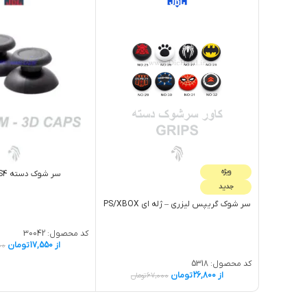
ویژه
سر شوک دسته PS4 طوسی
جدید
سر شوک گريپس لیزری – ژله اي PS/XBOX
کد محصول:
30042
از
17,550
تومان
00
کد محصول:
5318
از
26,800
تومان
67,000
تومان