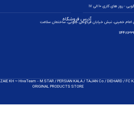
 روز های کاری 10 الی 17
آدرس فروشگاه
 امام خمینی، نبش خیابان فردوسی جنوبی، ساختمان سلامت
REZAIE KH ~ HivaTeam – M.STAR / PERSIAN KALA / TAJAN Co / DIEHARD / FC
ORIGINAL PRODUCTS​ STORE