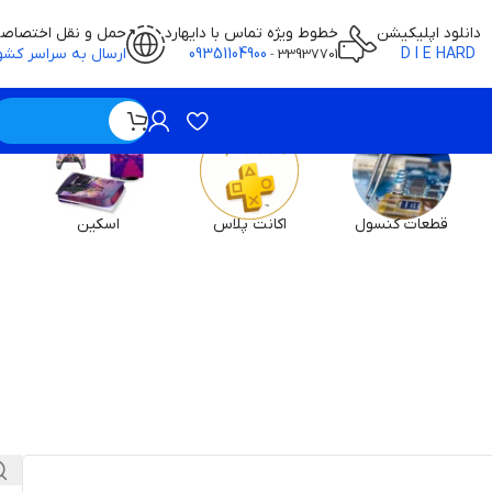
دانلود اپلیکیشن
خطوط ویژه تماس با دایهارد
حمل و نقل اختصاص
D I E HARD
09351104900
ارسال به سراسر کشو
-
33937701
ویژه / بدون قیمت
قطعات کنسول
اکانت پلاس
اسکین