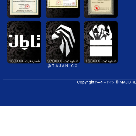
T A J A N - C O @
Copyright 2004 – 2026 © MAJID 