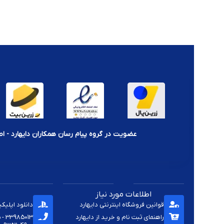
تنوع بالا برای تمام مدل‌های PS و Xbox
قیمت مناسب و کیفیت ساخت تضمین‌شده
ارسال سریع و مطمئن به سراسر ایران
پشتیبانی تخصصی جهت انتخاب محصول مناسب کنسول شما
نکات مهم هنگام خرید کیف و محافظ کنسول بازی:
حتماً مدل دقیق کنسول خود را بدانید (مثلاً PS5 دیسک‌خور یا دیجیتال)
در نظر بگیرید که آیا نیاز به فضای اضافی برای دسته و لوازم جانبی دا
عضویت در گروه پیام رسان همکاران دایهارد - اط
کیفیت زیپ، جنس بدنه و لایه داخلی کیف یا محافظ را بررسی کنید
اطلاعات مورد نیاز
قوانین فروشگاه اینترنتی دایهارد
دانلود اپلیک
راهنمای ثبت نام و خرید از دایهارد
33985013 - 33920285 - 33985411 - 33963414 - 33937701 - 009821