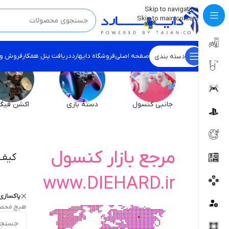
💡
برچسب و اسکین کنسول ها بروز شد . . . اینجا کیک کن !
Skip to navigation
Skip to main content
صفحه اصلی
فروشگاه دایهارد
دریافت پنل همکار
فروش و
دسته بندی
جانبی کنسول
دسته بازی
اکشن فیگو
مرجع بازار کنسول
کیف 
www.DIEHARD.ir
پاکسازی 
هیچ محصو