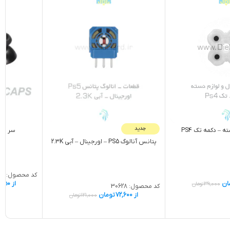
جدید
سر شوک د
 – دکمه تک PS4
پتانس آنالوگ PS5 – اورجينال – آبی 2.3K
کد محصول:
44
از
,550
ان
39,000
تومان
کد محصول:
30628
از
72,600
تومان
121,000
تومان