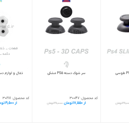
سر شوک دسته PS5 مشکی
ذغال و لوازم دسته
کد محصول:
30047
کد محصول:
30271
از
17,550
تومان
از
19,500
توم
39,0
تومان
39,000
تومان