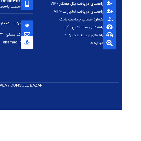
09351104900
راهنمای دریافت پنل همکار - VIP
ساعت پاسخگویی -
راهنمای دریافت امتیازات - VIP
شماره حساب پرداخت بانک
تهران، میدان
راهنمایی سوالات پر تکرار
کد پستی: 1144813334
راه های ارتباط با دایهارد
enamad.ir
درباره ما
 K​ALA / CONSULE BAZAR