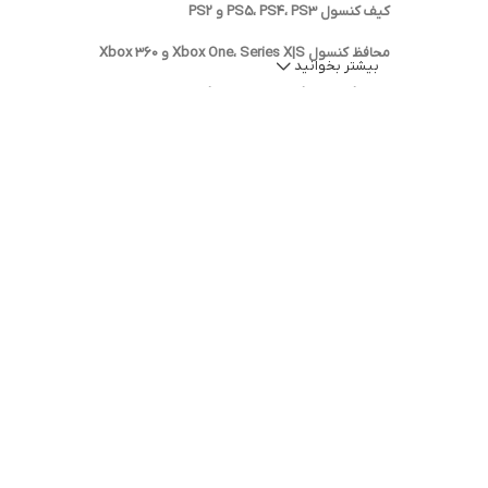
کیف کنسول PS5، PS4، PS3 و PS2
محافظ کنسول Xbox One، Series X|S و Xbox 360
بیشتر بخوانید
کیف Nintendo Switch و Switch Lite
محافظ ژله‌ای و سیلیکونی برای کنسول و دسته
کیف‌های ضدضربه و ضدآب حرفه‌ای
مزایای استفاده از کیف و محافظ کنسول:
محافظت در برابر ضربه، گرد و غبار، رطوبت و خراشیدگی
قابلیت حمل آسان با دسته و بند دوشی
دارای بخش‌های جداگانه برای دسته، کابل، آداپتور و بازی‌ها
طراحی ظاهری شیک و متناسب با مدل کنسول
فرقی نمی‌کند که گیمر حرفه‌ای هستید یا فقط گاهی بازی می‌کنید، استف
مکان‌های مختلف دارند، این اکسسوری‌ها کاملاً ضروری هستند.
چرا از فروشگاه ما خرید کنید؟