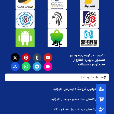
تهویه و خنک‌سازی بهتر دستگاه
برای کسانی که فضای کمی دارند یا به زیبایی اتاق بازی اهمیت می‌دهند،
استندها بهترین گزینه هستند.
انواع استند و پایه شارژ کنسول
امروزه استندهای متنوعی برای انواع کنسول‌ها در بازار وجود دارد:
استند افقی و عمودی:
بسته به فضای روم گیمینگ و مدل کنسول
پایه شارژ چندکاره:
امکان شارژ چند دسته به صورت همزمان و نگهداری
عضویت در گروه پیام رسان
هدست یا دیسک
همکاران دایهارد - اطلاع از
جدیدترین محصولات :
استند با فن خنک‌کننده:
افزایش تهویه و کاهش دمای کنسول
اطلاعات مورد نیاز
استند سفارشی‌سازی شده:
مخصوص مدل‌های خاص PS5، PS4، Xbox
Series و Nintendo Switch
قوانین فروشگاه اینترنتی دایهارد
راهنمای خرید استند و پایه شارژ کنسول
راهنمای ثبت نام و خرید از دایهارد
برای خرید یک استند یا پایه شارژ مناسب باید به این نکات توجه کنید:
راهنمای دریافت پنل همکار - VIP
سازگاری کامل با مدل کنسول و دسته