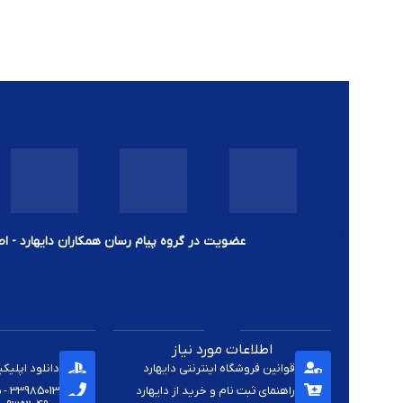
عضویت در گروه پیام رسان همکاران دایهارد - اط
اطلاعات مورد نیاز
قوانین فروشگاه اینترنتی دایهارد
دانلود اپلیک
راهنمای ثبت نام و خرید از دایهارد
33985013 - 33920285 - 33985411 - 33963414 - 33937701 - 009821