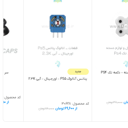
جدید
سر شوک د
 – دکمه تک PS4
پتانس آنالوگ PS5 – اورجينال – آبی 2.3K
کد محصول:
44
از
,550
ان
37,000
تومان
کد محصول:
30628
از
69,600
تومان
116,000
تومان