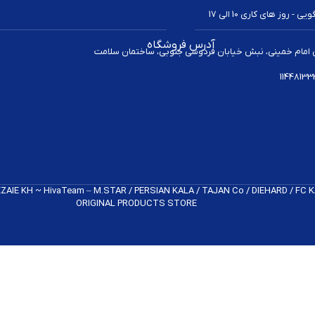
 روز های کاری 10 الی 17
آدرس فروشگاه
 امام خمینی، نبش خیابان فردوسی جنوبی، ساختمان سلامت
REZAIE KH ~ HivaTeam – M.STAR / PERSIAN KALA / TAJAN Co / DIEHARD / FC
ORIGINAL PRODUCTS​ STORE