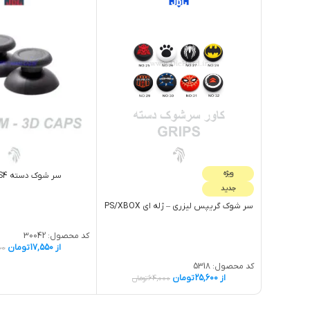
ویژه
سر شوک دسته PS4 طوسی
جدید
سر شوک گريپس لیزری – ژله اي PS/XBOX
کد محصول:
30042
از
17,550
تومان
00
کد محصول:
5318
از
25,600
تومان
64,000
تومان