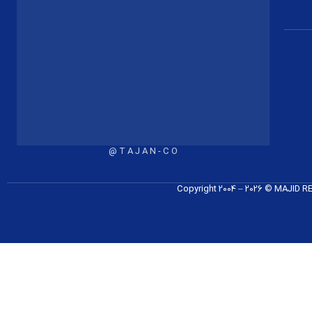
T A J A N - C O @
Copyright 2004 – 2026 © MAJID 