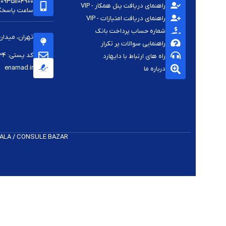
09351104900
راهنمای دریافت پنل همکار - VIP
ساعت پاسخگویی -
راهنمای دریافت امتیازات - VIP
شماره حساب پرداخت بانک
تهران، میدان
راهنمایی سوالات پر تکرار
کد پستی: 1144813334
راه های ارتباط با دایهارد
enamad.ir
درباره ما
 K​ALA / CONSULE BAZAR