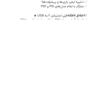
✅
ذخیره ایمن بازی‌ها و پیشرفت‌ها!
✅
سازگار با تمام مدل‌های PS1 و PS2
بیشتر بخوانید
🔌
تبدیل دسته پلی استیشن 2 به USB 🔥
✅
اتصال آسان دسته PS2 به کامپیوتر، لپ‌تاپ و PS3
✅
بدون نیاز به درایور – فقط وصل کن و بازی کن!
🎮
تبدیل دسته ایکس باکس 🎯
✅
تبدیل دسته Xbox 360 و Xbox One به PC
✅
سازگار با بازی‌های تحت استیم و ویندوز!
💽
فلش و رم پرسرعت برای کنسول‌ها ⚡
✅
انتقال سریع اطلاعات، بدون لگ و تأخیر
✅
سازگار با پلی استیشن، ایکس باکس و PC