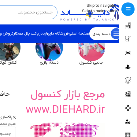
💡
برچسب و اسکین کنسول ها بروز شد . . . اینجا کیک کن !
Skip to navigation
Skip to main content
صفحه اصلی
فروشگاه دایهارد
دریافت پنل همکار
فروش و
دسته بندی
جانبی کنسول
دسته بازی
اکشن فیگو
مرجع بازار کنسول
حافظه 
www.DIEHARD.ir
پاکسازی 
هیچ محصو