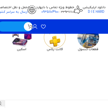
دانلود اپلیکیشن
خطوط ویژه تماس با دایهارد
حمل و نقل اختصاص
D I E HARD
09351104900
ارسال به سراسر کشو
-
33937701
ویژه / بدون قیمت
قطعات کنسول
اکانت پلاس
اسکین