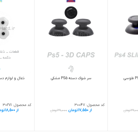
سر شوک دسته PS5 مشکی
ذغال و لوازم دسته
کد محصول:
30047
کد محصول:
30271
از
17,550
تومان
از
18,500
توم
39,0
تومان
39,000
تومان