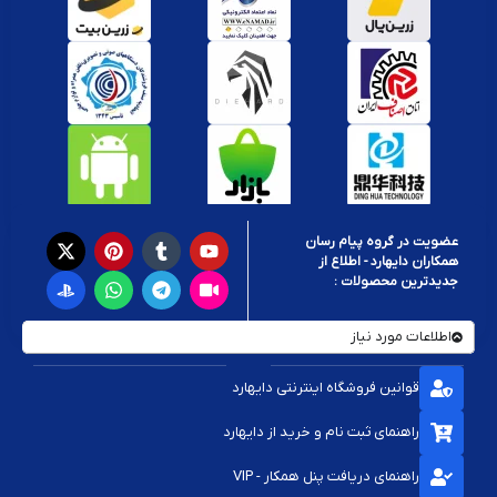
اصل پلی استیشن
لذت چند برابری دارد. دسته‌های موجود در این صفحه از
نظر عملکرد تست شده‌اند و می‌توانند ساعت‌ها بدون مشکل شما را همراهی
کنند.
چرا از ما خرید کنید؟
قیمت دسته PS1، PS2 و PS3 به‌صرفه و مناسب
تنوع بالا در مدل‌های دسته اصلی و اقتصادی
امکان خرید آنلاین و ارسال سریع به سراسر کشور
عضویت در گروه پیام رسان
پشتیبانی تخصصی برای انتخاب بهتر دسته مناسب
همکاران دایهارد - اطلاع از
جدیدترین محصولات :
نکات مهم پیش از خرید دسته پلی استیشن کلاسیک:
اطلاعات مورد نیاز
اگر کنسول شما اصل سونی است، بهتر است از
دسته اورجینال پلی استیشن
PS2 یا PS3
استفاده کنید تا بهترین عملکرد را داشته باشید.
قوانین فروشگاه اینترنتی دایهارد
برای استفاده با شبیه‌سازها یا بازی در کامپیوتر، دسته‌های USB گزینه بهتری
هستند.
راهنمای ثبت نام و خرید از دایهارد
راهنمای دریافت پنل همکار - VIP