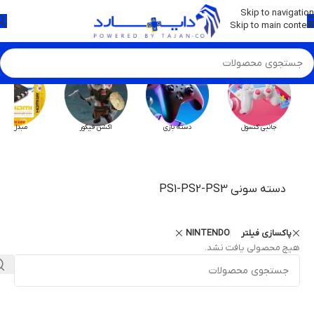
💡
برچسب و اسکین کنسول ها بروز شد . . . اینجا کیک کن !
Skip to navigation
Skip to main content
جانبی کنسول
دسته بازی
اکشن فیگور
مبدل HX
دسته سونی PS1-PS2-PS3
پاکسازی فیلتر
NINTENDO
هیچ محصولی یافت نشد.