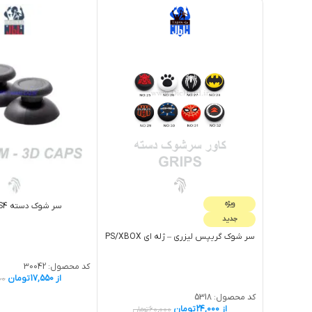
ویژه
سر شوک دسته PS4 طوسی
جدید
سر شوک گريپس لیزری – ژله اي PS/XBOX
کد محصول:
30042
از
17,550
تومان
00
کد محصول:
5318
از
24,000
تومان
60,000
تومان