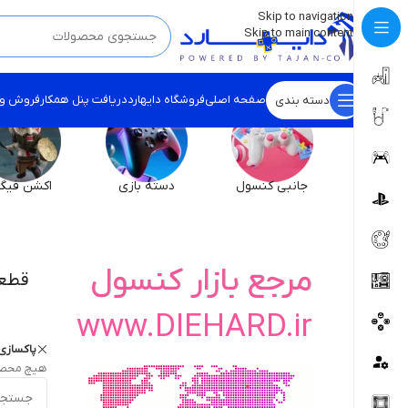
💡
برچسب و اسکین کنسول ها بروز شد . . . اینجا کیک کن !
Skip to navigation
Skip to main content
صفحه اصلی
فروشگاه دایهارد
دریافت پنل همکار
فروش و
دسته بندی
جانبی کنسول
دسته بازی
اکشن فیگو
مرجع بازار کنسول
قطعا
www.DIEHARD.ir
پاکسازی 
هیچ محصو