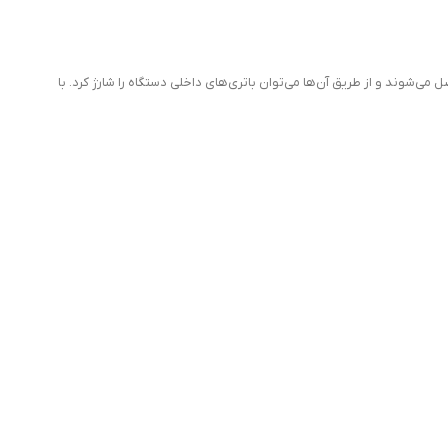
ی‌شوند و از طریق آن‌ها می‌توان باتری‌های داخلی دستگاه را شارژ کرد. با
از آن بدون مشکل استفاده نمایید. اگر سوکت شارژ کنترلر خراب شود یا دچار
یج سوکت‌های شارژ کنسول اشاره می‌کنیم:
این نوع سوکت‌ها معمولاً برای کنترلرهای قدیمی‌تر مانند PlayStation 4 و Xbox One مورد استفاده قرار می‌گیرند. سوکت USB Micro، که از کانکتور استاندارد USB برای انتقال داده‌ها و شارژ استفاده می‌کند، یکی از رایج‌ترین و
در کنسول‌های جدیدتر مانند PlayStation 5 و Xbox Series X/S، از سوکت‌های USB Type-C برای شارژ استفاده می‌شود. این سوکت‌ها سرعت انتقال داده بالاتر و قابلیت شارژ سریع‌تر را نسبت به USB Micro دارند و به‌طور کلی عملکرد