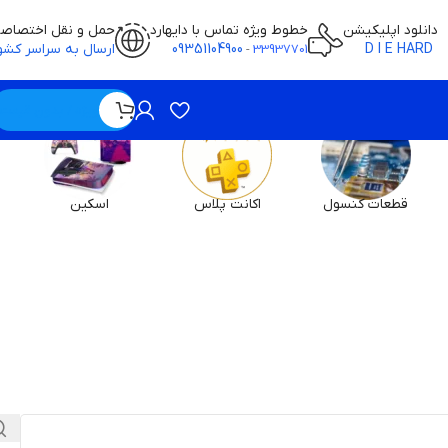
دانلود اپلیکیشن
خطوط ویژه تماس با دایهارد
حمل و نقل اختصاص
D I E HARD
09351104900
ارسال به سراسر کشو
-
33937701
ویژه / بدون قیمت
قطعات کنسول
اکانت پلاس
اسکین