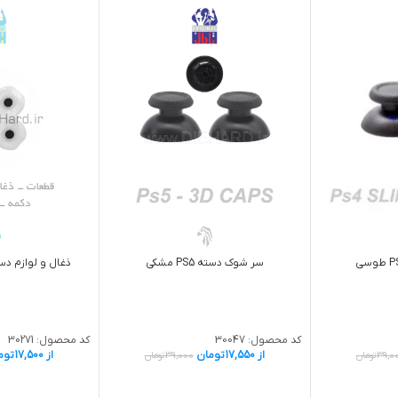
سر شوک دسته PS5 مشکی
ذغال و لوازم دسته
کد محصول:
30047
کد محصول:
30271
از
17,550
تومان
از
17,500
توم
39,0
تومان
39,000
تومان