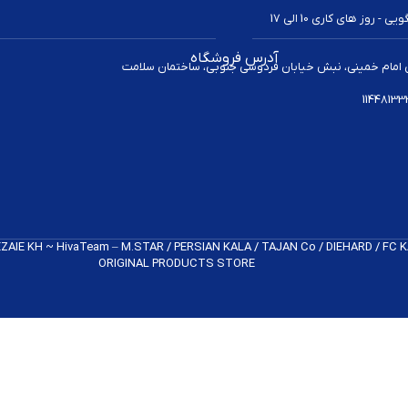
 روز های کاری 10 الی 17
‌درستی شارژ می‌شود. این امر باعث می‌شود که طول عمر باتری افزایش یابد و در نتیجه 
آدرس فروشگاه
 امام خمینی، نبش خیابان فردوسی جنوبی، ساختمان سلامت
 و شما می‌توانید از آن‌ها برای شارژ کنترلرهای مختلف استفاده کنید. این ویژگی موجب
در حین شارژ در یک مکان مشخص قرار دهید. این امر به‌ویژه برای گیمرهایی که چندین ک
ول مناسب
REZAIE KH ~ HivaTeam – M.STAR / PERSIAN KALA / TAJAN Co / DIEHARD / FC
ORIGINAL PRODUCTS​ STORE
 کنید:
سازگار است.
 شارژ سریع یا سازگاری با پدهای شارژ بی‌سیم را ارائه دهند.