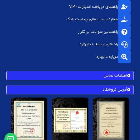
دانلود جداگانه است.
راهنمای دریافت امتیازات - VIP
پشتیبانی فنی:
در صورت بروز هرگونه ایراد، تیم پشتیبانی آماده پاسخگویی
شماره حساب های پرداخت بانک
است.
راهنمایی سوالات پر تکرار
چه نوع بازی‌هایی نصب می‌شوند؟
راه های ارتباط با دایهارد
بازی‌های ورزشی (FIFA، PES)
درباره دایهارد
بازی‌های ماجراجویی (The Last of Us، Uncharted)
بازی‌های اکشن و تیراندازی (Call of Duty، Battlefield)
اطلاعات تماس
بازی‌های نقش‌آفرینی (Elden Ring، Final Fantasy)
آدرس فروشگاه
بازی‌های اختصاصی پلی‌استیشن (God of War، Spider-Man)
سوالات متداول (FAQs)
آیا نصب بازی‌ها باعث حذف اطلاعات قبلی کنسول می‌شود؟
خیر، تیم فنی سعی می‌کند بازی‌ها را بدون حذف داده‌های ذخیره شده نصب
کند.