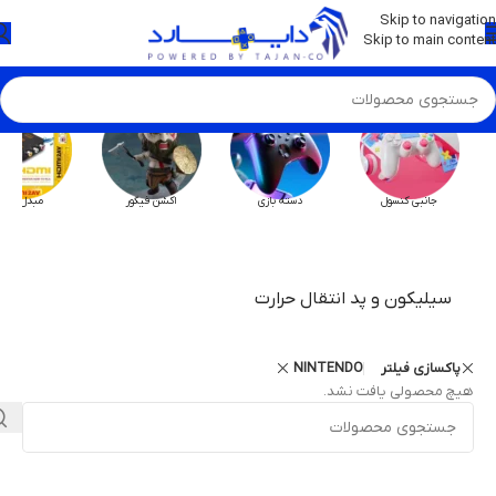
💡
برچسب و اسکین کنسول ها بروز شد . . . اینجا کیک کن !
Skip to navigation
Skip to main content
جانبی کنسول
دسته بازی
اکشن فیگور
مبدل HX
سیلیکون و پد انتقال حرارت
پاکسازی فیلتر
NINTENDO
هیچ محصولی یافت نشد.