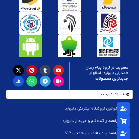
مقاومت در برابر دمای بالا
(تا ۲۰۰ یا ۳۰۰ درجه سانتی‌گراد)
عدم رسانایی الکتریکی
برای جلوگیری از اتصال کوتاه
چسبندگی مناسب برای ماندگاری طولانی
سازگار با چیپ‌های حساس و سطوح فلزی و آلومینیومی
کاربرد در تعمیر کنسول‌های بازی
PS4/PS5:
خمیر سیلیکونی برای خنک‌سازی APU و GPU هنگام تعویض
چیپ
عضویت در گروه پیام رسان
همکاران دایهارد - اطلاع از
جدیدترین محصولات :
Xbox Series X:
استفاده از پد حرارتی برای قرارگیری بین VRM و هیت‌سینک
Nintendo Switch:
انتقال حرارت دقیق در پردازنده اصلی دستگاه
اطلاعات مورد نیاز
کنترلرها و دسته‌ها:
در برخی مدل‌ها برای چیپ‌های داخلی استفاده می‌شود
قوانین فروشگاه اینترنتی دایهارد
راهنمای استفاده از خمیر حرارتی
راهنمای ثبت نام و خرید از دایهارد
سطح چیپ را کاملاً تمیز و خشک کنید
راهنمای دریافت پنل همکار - VIP
مقدار کمی از خمیر (حدود یک دانه برنج) را در مرکز چیپ قرار دهید