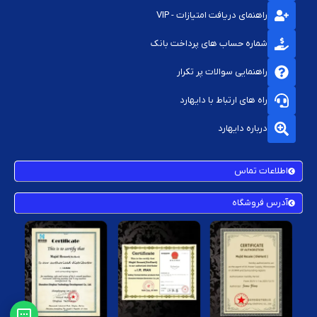
راهنمای دریافت امتیازات - VIP
با کاردک یا فشار هیت‌سینک، خمیر را یکنواخت پخش کنید
شماره حساب های پرداخت بانک
پد حرارتی را دقیقاً بین چیپ و هیت‌سینک قرار دهید (در صورت استفاده از
پد)
راهنمایی سوالات پر تکرار
مزایای خرید از فروشگاه دایهارد
راه های ارتباط با دایهارد
ارائه برندهای باکیفیت و تست‌شده در تعمیر کنسول
درباره دایهارد
قیمت‌های مناسب برای تعمیرکاران حرفه‌ای
اطلاعات تماس
تنوع ضخامت و نوع خمیر یا پد متناسب با کاربرد
مشاوره رایگان برای انتخاب محصول متناسب با نیاز
آدرس فروشگاه
ارسال سریع و تضمینی به سراسر کشور
سوالات متداول (FAQs)
خمیر سیلیکونی چند وقت یک‌بار باید تعویض شود؟
بسته به استفاده، دما و
مدل کنسول، معمولاً هر ۱۲ تا ۱۸ ماه یک‌بار.
تفاوت خمیر و پد حرارتی در چیست؟
خمیر مناسب سطوح صاف و چیپ‌های
اصلی است؛ پد حرارتی برای VRM و سطوح غیریکپارچه مناسب‌تر است.