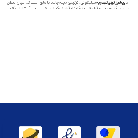
بیشتر بخوانید
مایع حرارتی یا خمیر سیلیکونی، ترکیبی نیمه‌جامد یا مایع است که میان سطح
چیپ الکترونیکی و قطعه خنک‌کننده قرار می‌گیرد تا هوای بین آن‌ها را حذف
کرده و
انتقال حرارت
را تسهیل کند. این ماده در تعمیرات کنسول‌هایی مانند
PS4، PS5، Xbox و Nintendo Switch کاربرد حیاتی دارد، به‌ویژه در هنگام
تعویض چیپ یا ارتقاء سیستم خنک‌کننده.
انواع ابزار انتقال حرارت موجود در دایهارد
در این دسته‌بندی می‌توانید ابزارهای متنوعی را پیدا کنید که شامل موارد زیر
هستند:
خمیر حرارتی سیلیکونی با رسانایی بالا
پد سیلیکونی حرارتی با ضخامت‌های مختلف
مایع انتقال حرارت (Thermal Grease)
چسب حرارتی مخصوص هیت‌سینک
ابزار کمکی مانند کاردک، سرنگ یا سرپوش مخصوص اعمال خمیر
ویژگی‌های محصولات انتقال حرارت موجود در دایهارد
رسانایی حرارتی بالا
برای کاهش دمای چیپ‌ها تا چندین درجه