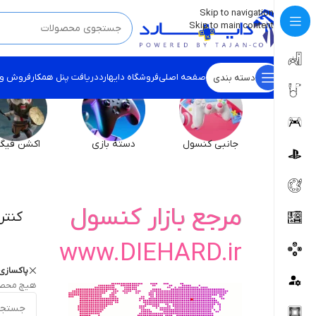
💡
برچسب و اسکین کنسول ها بروز شد . . . اینجا کیک کن !
Skip to navigation
Skip to main content
صفحه اصلی
فروشگاه دایهارد
دریافت پنل همکار
فروش و
دسته بندی
جانبی کنسول
دسته بازی
اکشن فیگو
مرجع بازار کنسول
کنتر
www.DIEHARD.ir
پاکسازی 
هیچ محصو