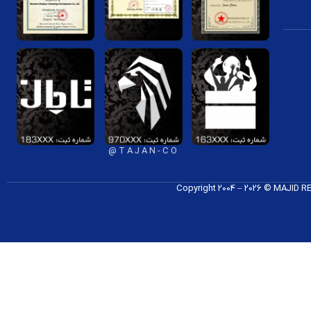
T A J A N - C O @
Copyright 2004 – 2026 © MAJID 