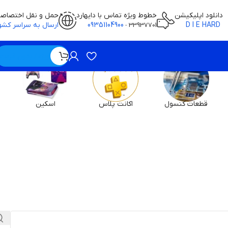
دانلود اپلیکیشن
خطوط ویژه تماس با دایهارد
حمل و نقل اختصاص
D I E HARD
09351104900
ارسال به سراسر کشو
-
33937701
ویژه / بدون قیمت
قطعات کنسول
اکانت پلاس
اسکین