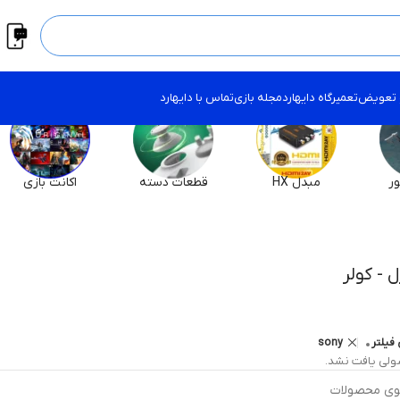
 تعویض
تعمیرگاه دایهارد
مجله بازی
تماس با دایهارد
ر
مبدل HX
قطعات دسته
اکانت بازی
ل - کولر
فیلتر
sony
لی یافت نشد.