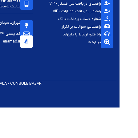
09351104900
راهنمای دریافت پنل همکار - VIP
ساعت پاسخگویی -
راهنمای دریافت امتیازات - VIP
شماره حساب پرداخت بانک
تهران، میدان
راهنمایی سوالات پر تکرار
کد پستی: 1144813334
راه های ارتباط با دایهارد
enamad.ir
درباره ما
 K​ALA / CONSULE BAZAR