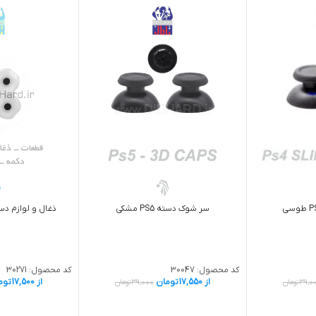
سر شوک دسته PS5 مشکی
ذغال و لوازم دسته
کد محصول:
30047
کد محصول:
30271
از
17,550
تومان
از
17,500
توم
39,0
تومان
39,000
تومان