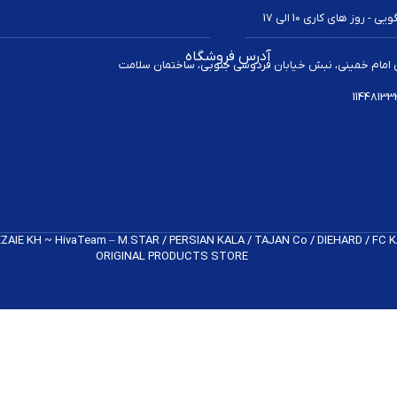
 روز های کاری 10 الی 17
آدرس فروشگاه
 امام خمینی، نبش خیابان فردوسی جنوبی، ساختمان سلامت
REZAIE KH ~ HivaTeam – M.STAR / PERSIAN KALA / TAJAN Co / DIEHARD / FC
ORIGINAL PRODUCTS​ STORE