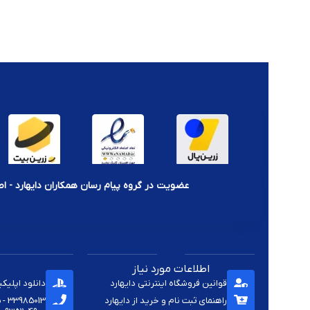
عضویت در گروه پیام رسان همکاران دایهارد - اط
اطلاعات مورد نیاز
قوانین فروشگاه اینترنتی دایهارد
دانلود اپلیک
راهنمای ثبت نام و خرید از دایهارد
33985013 - 33920285 - 33985411 - 33963414 - 33937701 - 009821