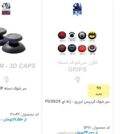
ویژه
سر شوک دسته PS4 طوسی
جدید
سر شوک گريپس لیزری – ژله اي PS/XBOX
کد محصول:
30042
از
17,550
تومان
00
کد محصول:
5318
از
24,000
تومان
60,000
تومان