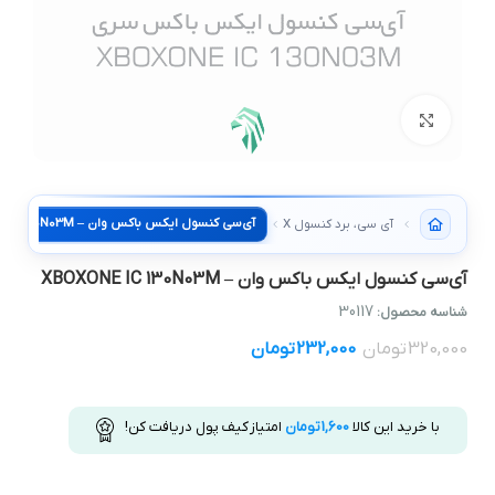
بزرگنمایی تصویر
آی سی، برد کنسول XBOX
آی‌سی کنسول ایکس باکس وان – XBOXONE IC 130N03M
30117
شناسه محصول:
320,000
تومان
232,000
تومان
با خرید این کالا
1,600
تومان
امتیاز کیف پول دریافت کن!