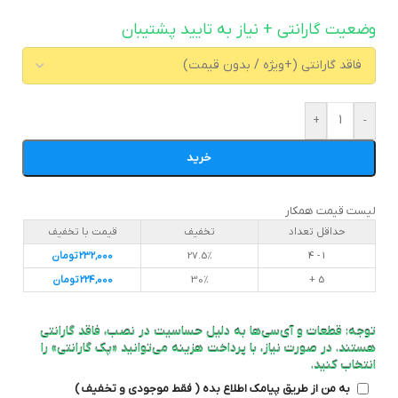
وضعیت گارانتی + نیاز به تایید پشتیبان
+
-
خرید
لیست قیمت همکار
حداقل تعداد
تخفیف
قیمت با تخفیف
1 - 4
27.5%
232,000
تومان
5 +
30%
224,000
تومان
توجه: قطعات و آی‌سی‌ها به دلیل حساسیت در نصب، فاقد گارانتی
هستند. در صورت نیاز، با پرداخت هزینه می‌توانید «پک گارانتی» را
انتخاب کنید.
به من از طریق پیامک اطلاع بده ( فقط موجودی و تخفیف )