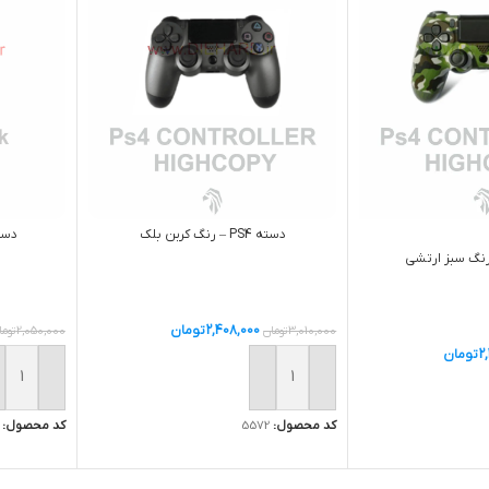
دسته PS4 – رنگ کربن بلک
دسته PS3 پکدار
2,408,000
تومان
3,010,000
تومان
2,050,000
توما
2
تومان
افزودن به سبد خرید
افزودن ب
کد محصول:
5572
کد محصول: