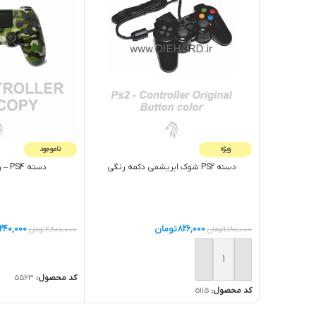
ویژه
ناموجود
دسته PS2 شوک ابريشمي دکمه رنگي
دسته PS4 – رنگ سبز ارتشی
826,000
تومان
,240,000
1,180,000
تومان
2,800,000
تومان
اطلاعات بیشتر
افزودن به سبد خرید
کد محصول:
5563
کد محصول:
5115