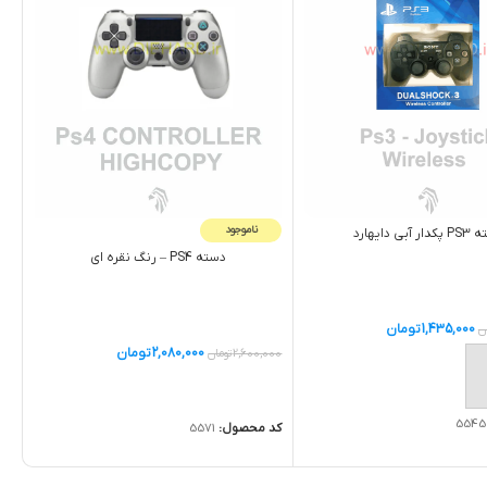
ناموجود
 آبی دایهارد
دسته PS4 – رنگ نقره ای
1,435,000
تومان
ن
2,080,000
تومان
2,600,000
تومان
ه سبد خرید
اطلاعات بیشتر
5545
کد محصول:
5571