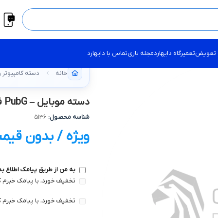
 تعویض
تعمیرگاه دایهارد
مجله بازی
تماس با دایهارد
خانه
دسته کامپیوتر و 
دسته موبايل – PubG فلزي
شناسه محصول:
5136
ویژه / بدون قیم
به من از طریق پیامک اطلاع ب
تخفیف خورد، با پیامک خبرم ک
تخفیف خورد، با پیامک خبرم ک