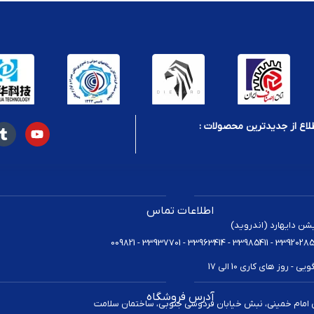
لاع از جدیدترین محصولات :
اطلاعات تماس
یشن دایهارد (اندروید)
 روز های کاری 10 الی 17
آدرس فروشگاه
 امام خمینی، نبش خیابان فردوسی جنوبی، ساختمان سلامت