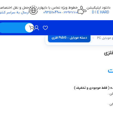
دانلود اپلیکیشن
خطوط ویژه تماس با دایهارد
حمل و نقل اختصاص
D I E HARD
09351104900
ارسال به سراسر کشو
-
33937701
ویژه / بدون قیمت
دسته موبايل – PubG فلزي
موبایل PC
ت
ده ( فقط موجودی و تخفیف )
ن .
ن .