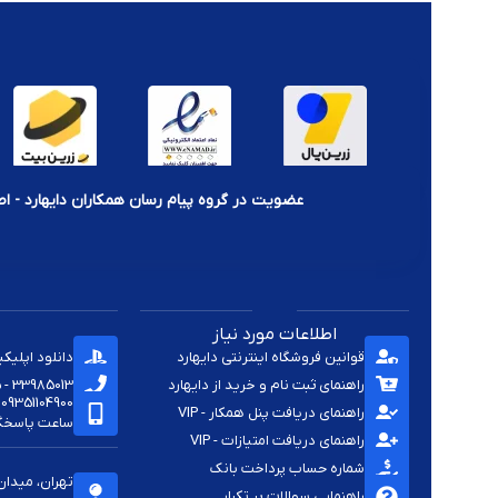
عضویت در گروه پیام رسان همکاران دایهارد - اط
اطلاعات مورد نیاز
قوانین فروشگاه اینترنتی دایهارد
دانلود اپلیک
راهنمای ثبت نام و خرید از دایهارد
33985013 - 33920285 - 33985411 - 33963414 - 33937701 - 009821
09351104900
راهنمای دریافت پنل همکار - VIP
ساعت پاسخگویی -
راهنمای دریافت امتیازات - VIP
شماره حساب پرداخت بانک
تهران، میدان
راهنمایی سوالات پر تکرار