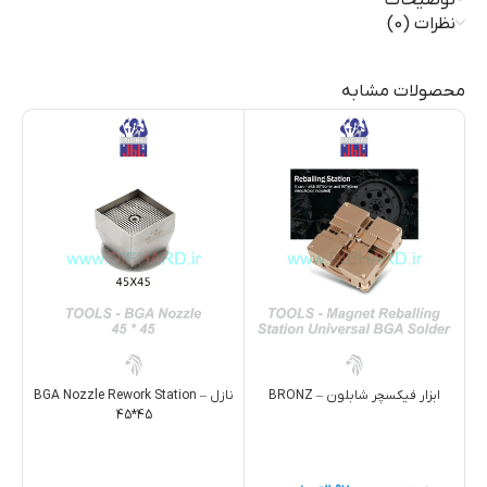
نظرات (0)
محصولات مشابه
ابزار فيکسچر شابلون – BRONZ
نازل – BGA Nozzle Rework Station
45*45
خمیر