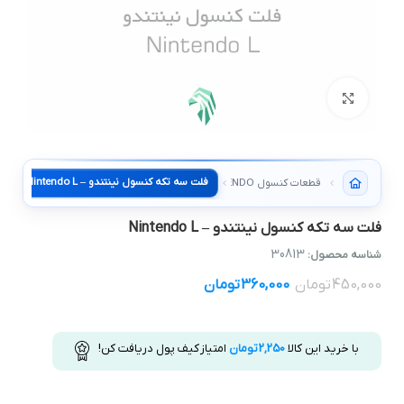
بزرگنمایی تصویر
فلت سه تکه کنسول نینتندو – Nintendo L
قطعات کنسول NINTENDO
فلت سه تکه کنسول نینتندو – Nintendo L
30813
شناسه محصول:
450,000
تومان
360,000
تومان
با خرید این کالا
2,250
تومان
امتیاز کیف پول دریافت کن!