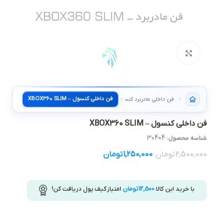
بزرگنمایی تصویر
فن داخلی کنسول – XBOX360 SLIM
فن داخلی مادربرد کنسول
فن داخلی کنسول – XBOX360 SLIM
30404
شناسه محصول:
2,500,000
تومان
1,250,000
تومان
با خرید این کالا
12,500
تومان
امتیاز کیف پول دریافت کن!