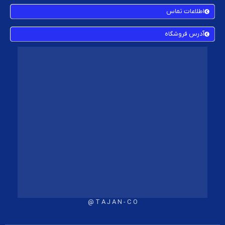
اطلاعات تماس
آدرس فروشگاه
T A J A N - C O @