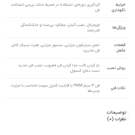
شرایط
گردگیری دوره‌ای، استفاده در محیط خنک، بررسی اتصالات
نگهداری
فن
اورجینال، نصب آسان، عملکرد بی‌صدا و خنک‌کنندگی
ویژگی‌ها
قدرتمند
قطعات
خمیر سیلیکون حرارتی، سنسور حرارتی، هیت سینک، کابل
مکمل
فن مادربرد
باز کردن قاب، جدا کردن فن معیوب، نصب فن جدید،
روش نصب
تست دمای کنسول
فن 4 سیم PWM با قابلیت کنترل سرعت متناسب با حرارت
نکات فنی
چیپ‌ها
توضیحات
نظرات (0)