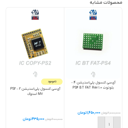
محصولات مشابه
ناموجود
آی‌سی کنسول پلی‌استیشن 4 –
بلوتوث PS4 BT FAT Rev 1.0
آی‌سی کنسول پلی‌استیشن 2 – PS2
M7 استوک
1,450,000
تومان
2,000,000
تومان
,000
435,000
تومان
600,000
تومان
خرید
خ