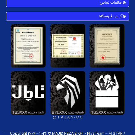
اطلاعات تماس
آدرس فروشگاه
T A J A N - C O @
Copyright 2004 – 2026 © MAJID REZAIE KH ~ HivaTeam – M.STAR /