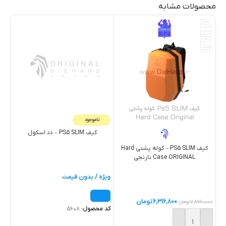
محصولات مشابه
ناموجود
کیف PS5 SLIM – دد اسکول
کیف PS5 SLIM – کوله پشتی Hard
Case ORIGINAL نارنجی
ویژه / بدون قیمت
6,316,800
تومان
7,896,000
تومان
,000
کد محصول:
5608