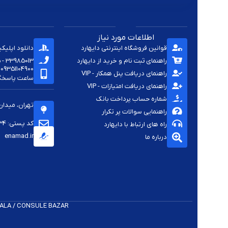
اطلاعات مورد نیاز
قوانین فروشگاه اینترنتی دایهارد
دانلود اپلیک
راهنمای ثبت نام و خرید از دایهارد
33985013 - 33920285 - 33985411 - 33963414 - 33937701 - 009821
09351104900
راهنمای دریافت پنل همکار - VIP
ساعت پاسخگویی -
راهنمای دریافت امتیازات - VIP
شماره حساب پرداخت بانک
تهران، میدان
راهنمایی سوالات پر تکرار
کد پستی: 1144813334
راه های ارتباط با دایهارد
enamad.ir
درباره ما
 K​ALA / CONSULE BAZAR