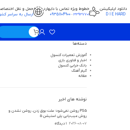
دانلود اپلیکیشن
خطوط ویژه تماس با دایهارد
حمل و نقل اختصاص
D I E HARD
09351104900
ارسال به سراسر کشو
-
33937701
ویژه / بدون قیمت
دسته‌ها
آموزش تعمیرات کنسول
اخبار و فناوری بازی
بانک خرابی‌ کنسول
گیم آهنگ
مقاله
نوشته های اخیر
PS5 روشن نمی‌شود؛ علت بوق زدن، روشن نشدن و
روش عیب‌یابی پلی استیشن 5
2026-08-07
۱ دیدگاه