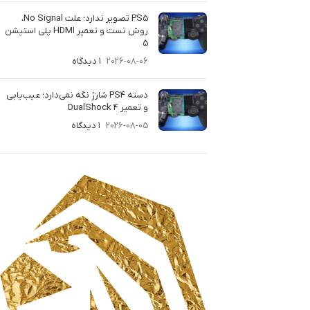
PS5 تصویر ندارد؛ علت No Signal،
روش تست و تعمیر HDMI پلی استیشن
5
2026-08-06
۱ دیدگاه
دسته PS4 شارژ نگه نمی‌دارد؛ عیب‌یابی
و تعمیر DualShock 4
2026-08-05
۱ دیدگاه