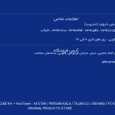
اطلاعات تماس
یشن دایهارد (اندروید)
 روز های کاری 10 الی 17
آدرس فروشگاه
 امام خمینی، نبش خیابان فردوسی جنوبی، ساختمان سلامت
REZAIE KH ~ HivaTeam – M.STAR / PERSIAN KALA / TAJAN Co / DIEHARD / FC
ORIGINAL PRODUCTS​ STORE