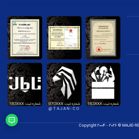
T A J A N - C O @
Copyright 2004 – 2026 © MAJID 