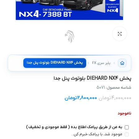
بزرگنمایی تصویر
پخش DIEHARD NX4 بلوتوث پنل جدا
پلیر سری FX
پخش DIEHARD NX4 بلوتوث پنل جدا
5071
شناسه محصول:
4,000,000
تومان
2,800,000
تومان
ناموجود
به من از طریق پیامک اطلاع بده ( فقط موجودی و تخفیف )
موجود شد، با پیامک خبرم کن .