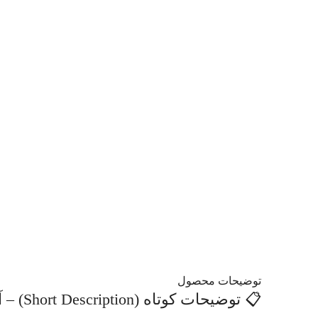
توضیحات محصول
📋 توضیحات کوتاه (Short Description) – آی سی شارژ دسته – Nintendo IC M92T36