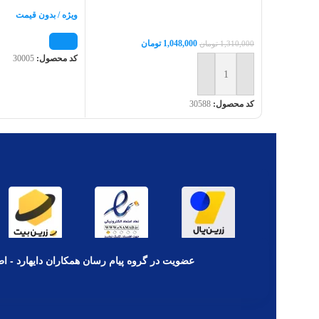
ویژه / بدون قیمت
1,048,000
تومان
1,310,000
تومان
کد محصول:
30005
افزودن به سبد خرید
کد محصول:
30588
عضویت در گروه پیام رسان همکاران دایهارد - اط