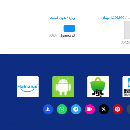
1,200,000
تومان
ویژه / بدون قیمت
مان
 سبد خرید
کد محصول:
30637
30425