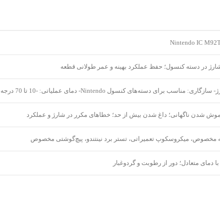
ارژ در دسته کنسول؛ حفظ عملکرد بهینه و عمر طولانی قطعه
نسول Nintendo- دمای عملیاتی: -10 تا 70 درجه سانتی‌گراد- جنس: سیلیکون مقاوم با پایه‌های فلزی دقیق
موش شدن ناگهانی؛ داغ شدن بیش از حد؛ خطاهای مکرر در شارژ و عملکرد
ه مخصوص، میکروسکوپ تعمیراتی، تستر برد نینتندو، پیچ‌گوشتی مخصوص
 دمای متعادل؛ دور از رطوبت و گردوغبار