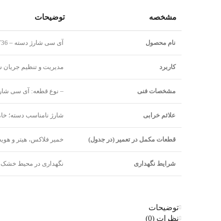
مشخصه
توضیحات
نام محصول
آی سی شارژ دسته – Nintendo IC M92T36
کاربرد
مدیریت و تنظیم جریان ش
مشخصات فنی
– نوع قطعه: آی سی شارژ- سازگاری: مناسب برای دسته‌های ک
علائم خرابی
شارژ نامناسب دسته؛ خا
قطعات مکمل در تعمیر (در جدول)
خمیر فلاکس، هیتر و هوی
شرایط نگهداری
نگهداری در محیط خشک با
توضیحات
نظرات (0)