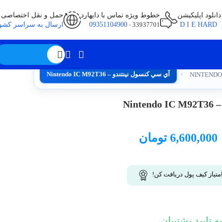
دانلود اپلیکیشن
خطوط ویژه تماس با دایهارد
حمل و نقل اختصاصی
D I E HARD
33937701
-
09351104900
ارسال به سراسر کشو
ویژه / بدون قیمت
آي سي کنسول نینتندو – Nintendo IC M92T36
Nin
6,600,000
تومان
متیاز کیف پول دریافت کن!
 تایید پشتیبان