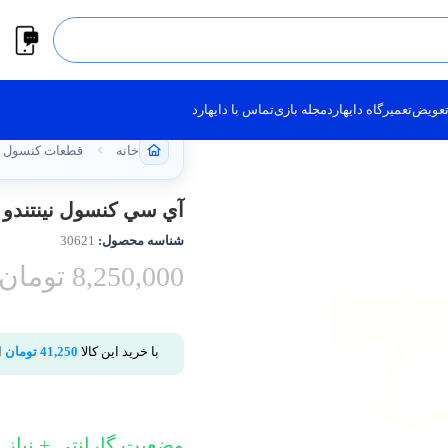
تعویض
تعمیرگاه دایهارد
مجله بازی
تماس با دایهارد
خانه
قطعات کنسول NINTENDO
آي سي کنسول نینتندو – tendo IC M92T36
شناسه محصول:
30621
8,250,000
تومان
با خرید این کالا
41,250
تومان
ا
وضعیت گارانتی + نیاز به