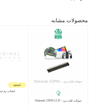
محصولات مشابه
ناموجود
خشاب رم نینتندو – 
سوکت فلت برد – Nintendo 53PIN LCD