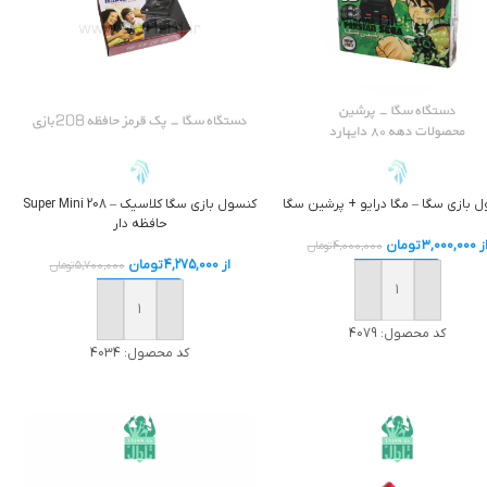
 بازی سگا – مگا درايو + پرشین سگا
کنسول بازی سگا کلاسیک – Super Mini 208
حافظه دار
ز
3,000,000
تومان
4,000,000
تومان
از
4,275,000
تومان
5,700,000
تومان
افزودن به سبد خرید
افزودن به سبد خرید
کد محصول:
4079
کد محصول:
4034