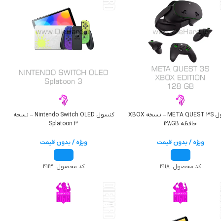
کنسول META QUEST 3S – نسخه XBOX
کنسول Nintendo Switch OLED – نسخه
حافظه 128GB
Splatoon 3
ویژه / بدون قیمت
ویژه / بدون قیمت
کد محصول:
4118
کد محصول:
4113