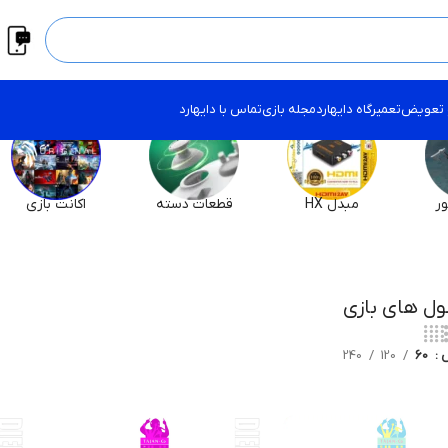
 تعویض
تعمیرگاه دایهارد
مجله بازی
تماس با دایهارد
ر
مبدل HX
قطعات دسته
اکانت بازی
ل های بازی
ش
60
120
240