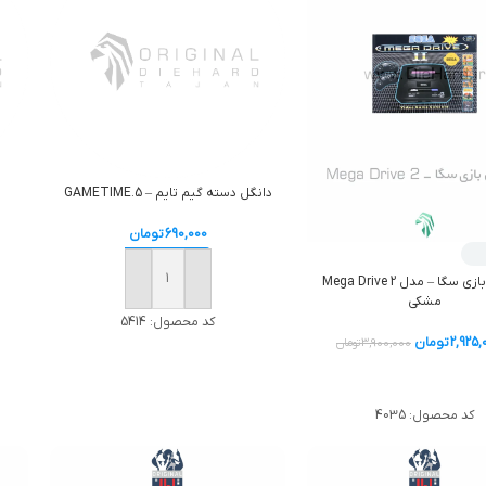
دانگل دسته گيم تايم – GAMETIME.5
690,000
تومان
کنسول بازي سگا – مدل Mega Drive 2
افزودن به سبد خرید
مشکی
کد محصول:
5414
2,925,
تومان
3,900,000
تومان
اطلاعات بیشتر
کد محصول:
4035