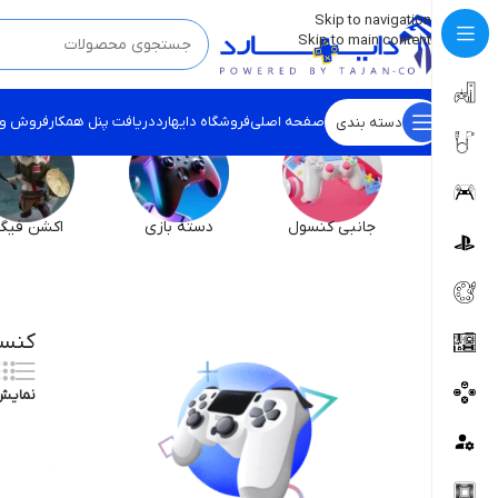
💡
برچسب و اسکین کنسول ها بروز شد . . . اینجا کیک کن !
Skip to navigation
Skip to main content
صفحه اصلی
فروشگاه دایهارد
دریافت پنل همکار
فروش و
دسته بندی
جانبی کنسول
دسته بازی
اکشن فیگو
کنسو
نمای