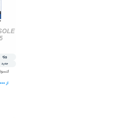
ویژه
جدید
کنسول گيم
از
,000