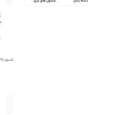
دسته بندی
کنسول های بازی
کنسول META QUEST 3S – حافظه 256GB