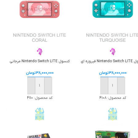
Ninten فیروزه ای
کنسول Nintendo Switch LITE مرجانی
38,000,000
تومان
38,000,000
تومان
افزودن به سبد خرید
افزودن به سبد خرید
کد محصول:
4108
کد محصول:
4110