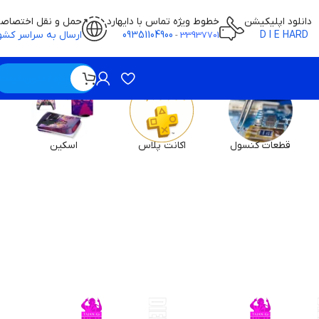
دانلود اپلیکیشن
خطوط ویژه تماس با دایهارد
حمل و نقل اختصاص
D I E HARD
09351104900
ارسال به سراسر کشو
-
33937701
ویژه / بدون قیمت
قطعات کنسول
اکانت پلاس
اسکین