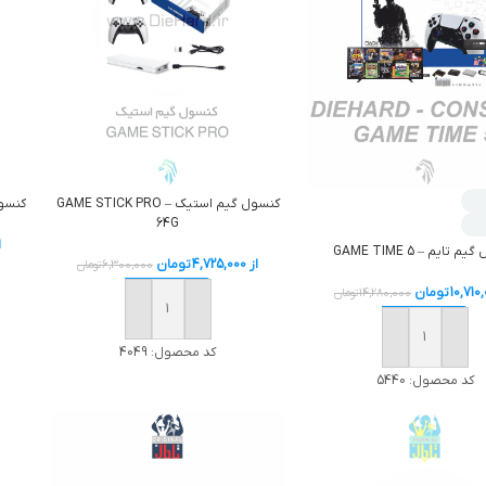
کنسول گيم استيک – GAME STICK PRO
کنسول
64G
ا
 تايم – GAME TIME 5
از
4,725,000
تومان
6,300,000
تومان
10,710
تومان
14,280,000
تومان
افزودن به سبد خرید
افزودن به سبد خرید
کد محصول:
4049
کد محصول:
5440