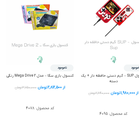
اموجود
ناموجود
کنسول SUP – گيم دستي حافظه دار + یک
کنسول بازي سگا – مدل Mega Drive 2 رنگی
دسته
از
2,812,500
تومان
3,750,000
تومان
از
1,980,000
تومان
2,640,000
تومان
اطلاعات بیشتر
اطلاعات بیشتر
کد محصول:
4078
کد محصول:
4095