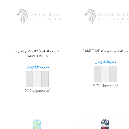
دسته گيم تايم – GAMETIME.5
کارت حافظه 128G – گيم تايم –
GAMETIME.5
1,150,000
تومان
2,300,000
تومان
افزودن به سبد خرید
افزودن به سبد خرید
کد محصول:
5391
کد محصول:
5415