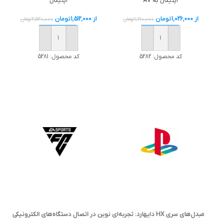
اپتيکال به AV
اپتیکال
از
1,026,000
تومان
از
1,512,000
تومان
1,710,000
تومان
2,520,000
تومان
خرید
خرید
کد محصول:
5282
کد محصول:
5281
مبدل‌های سری HX دایهارد: تجربه‌ای نوین در اتصال دستگاه‌های الکترونیکی