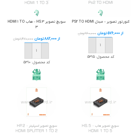
كنورتور تصوير – مبدل PS2 TO HDMI
سویچ تصوير HS.3 – هاب HDMI 1 TO
3
از
576,000
تومان
960,000
تومان
از
882,000
تومان
1,470,000
تومان
خرید
خرید
کد محصول:
5315
کد محصول:
5310