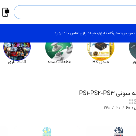
 تعویض
تعمیرگاه دایهارد
مجله بازی
تماس با دایهارد
ر
مبدل HX
قطعات دسته
اکانت بازی
نی PS1-PS2-PS3
ش
60
120
240