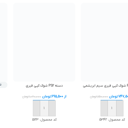
ن
دسته PS2 شوک کپي قيري
747,5
تومان
از
695,500
تومان
1,150,000
تومان
1,070,000
تومان
افزودن به سبد خرید
افزودن به سبد خرید
کد محصول:
5342
کد محصول:
5123