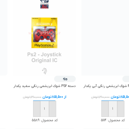
ویژه
دسته PS2 شوک ابريشمي رنگي سفید پکدار
از
851,500
تومان
851,5
تومان
1,310,000
تومان
1,310,000
تومان
افزودن به سبد خرید
افزودن به سبد خرید
کد محصول:
5589
کد محصول:
5114