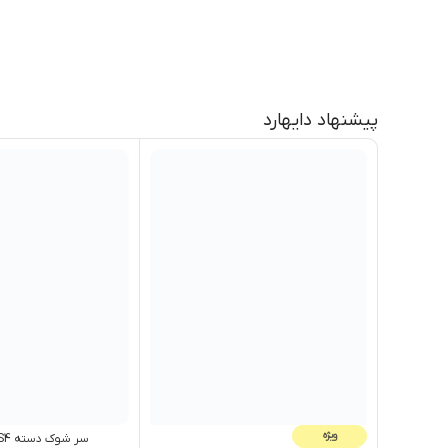
پیشنهاد دایهارد
ویژه
سر شوک دسته PS4 طوسی