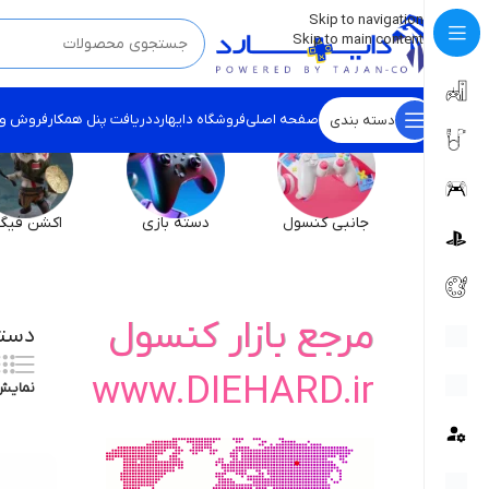
💡
برچسب و اسکین کنسول ها بروز شد . . . اینجا کیک کن !
Skip to navigation
Skip to main content
صفحه اصلی
فروشگاه دایهارد
دریافت پنل همکار
فروش و
دسته بندی
جانبی کنسول
دسته بازی
اکشن فیگو
مرجع بازار کنسول
دسته سو
www.DIEHARD.ir
نمای