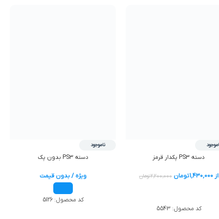
اموجود
ناموجود
دسته PS3 پکدار قرمز
دسته PS3 بدون پک
از
1,430,000
تومان
ویژه / بدون قیمت
2,200,000
تومان
اطلاعات بیشتر
کد محصول:
5126
کد محصول:
5543