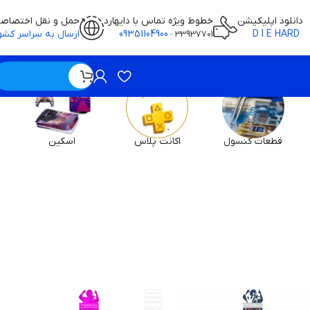
دانلود اپلیکیشن
خطوط ویژه تماس با دایهارد
حمل و نقل اختصاص
D I E HARD
09351104900
ارسال به سراسر کشو
-
33937701
ویژه / بدون قیمت
قطعات کنسول
اکانت پلاس
اسکین