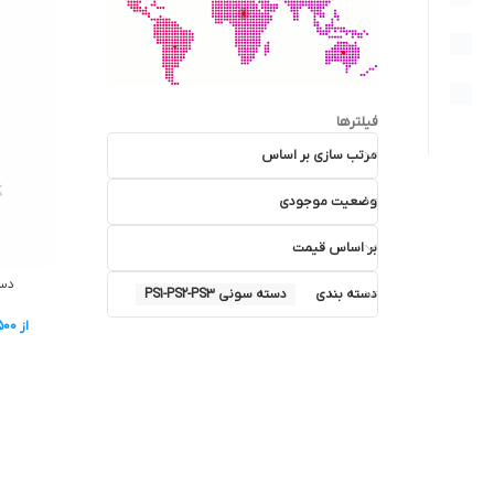
فیلترها
مرتب سازی بر اساس
وضعیت موجودی
بر اساس قیمت
دسته PS3 پک
دسته بندی
دسته سونی PS1-PS2-PS3
از
500