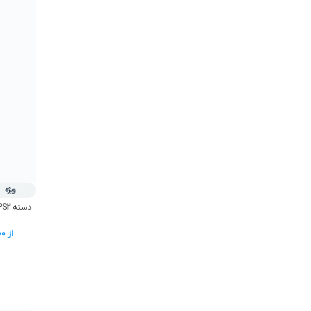
ویژه
دسته PS2 شوک ابريشمي رنگي آبی پکدار
از
00