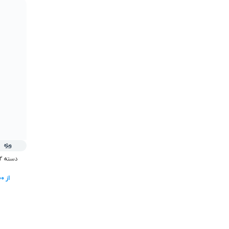
ویژه
دسته PS2 شوک ابريشمي دکمه رنگي
از
00