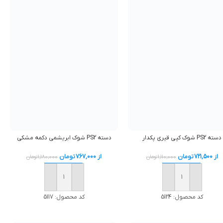
دسته PS2 شوک کپي قيري پکدار
دسته PS2 شوک ابريشمي دکمه مشكی
از
721,500
تومان
از
767,000
تومان
1,110,000
تومان
1,180,000
تومان
افزودن به سبد خرید
افزودن به سبد خرید
کد محصول:
5124
کد محصول:
5117