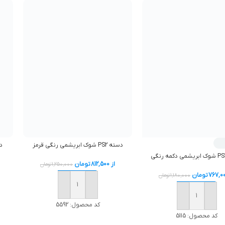
دسته PS2 شوک ابريشمي رنگي قرمز
دسته 
از
812,500
تومان
1,250,000
تومان
767,0
تومان
1,180,000
تومان
افزودن به سبد خرید
افزودن به سبد خرید
کد محصول:
5592
کد محصول:
5115