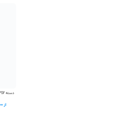
دسته PS2 شوک کپي قيري سیم ابريشمي
از
00