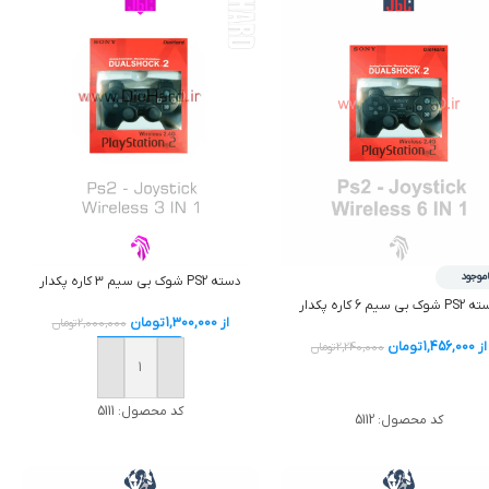
اموجود
دسته PS2 شوک بي سيم 3 کاره پکدار
وک بي سيم 6 کاره پکدار
از
1,300,000
تومان
2,000,000
تومان
از
1,456,000
تومان
2,240,000
تومان
افزودن به سبد خرید
اطلاعات بیشتر
کد محصول:
5111
کد محصول:
5112