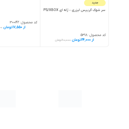
جدید
سر شوک گريپس لیزری – ژله اي PS/XBOX
کد محصول:
30042
از
17,550
تومان
00
کد محصول:
5318
از
24,000
تومان
60,000
تومان