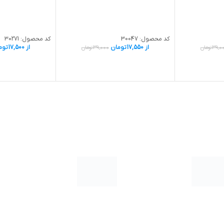
کد محصول:
30047
کد محصول:
30271
از
17,550
تومان
از
17,500
توم
39,0
تومان
39,000
تومان