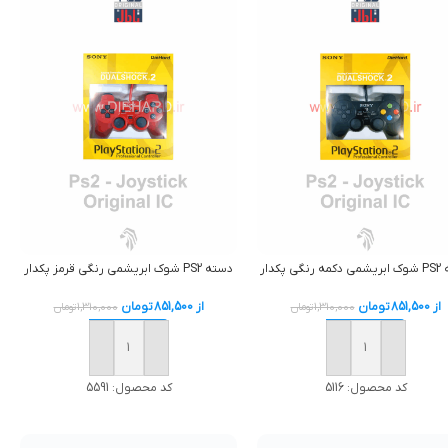
گي پکدار
دسته PS2 شوک ابريشمي رنگي قرمز پکدار
از
851,500
تومان
از
851,500
تومان
1,310,000
تومان
1,310,000
تومان
افزودن به سبد خرید
افزودن به سبد خرید
کد محصول:
5116
کد محصول:
5591