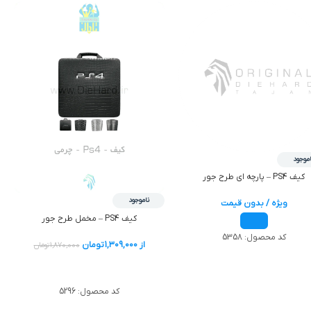
اموجود
کیف PS4 – پارچه ای طرح جور
ناموجود
ویژه / بدون قیمت
کیف PS4 – مخمل طرح جور
کد محصول:
5358
از
1,309,000
تومان
1,870,000
تومان
اطلاعات بیشتر
کد محصول:
5296