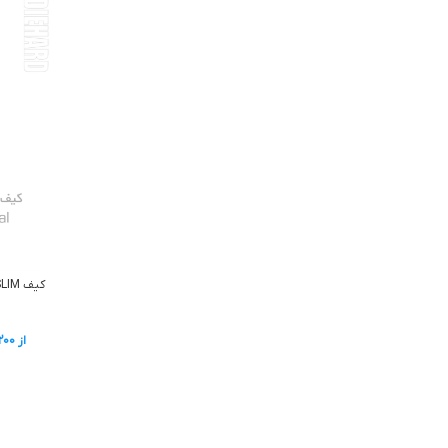
از
200