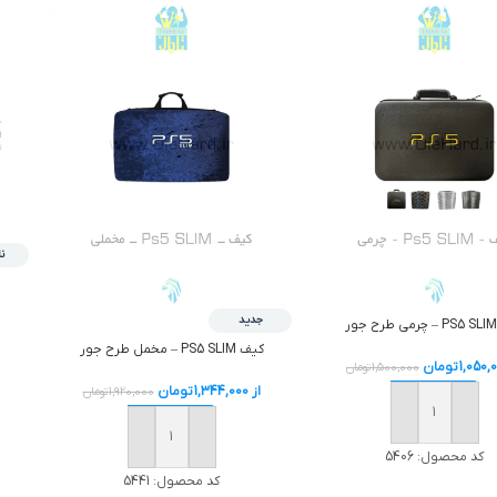
ن
جدید
کیف PS5 SLIM – مخمل طرح جور
1,050,
تومان
1,500,000
تومان
از
1,344,000
تومان
1,920,000
تومان
افزودن به سبد خرید
افزودن به سبد خرید
کد محصول:
5406
کد محصول:
5441