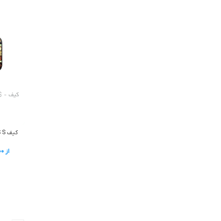
کیف XBOX SERIES S – طرح دار جور
از
00