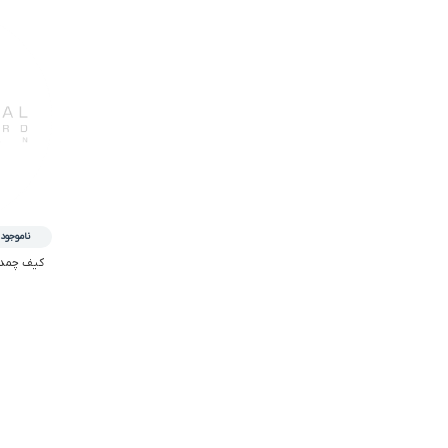
ناموجود
کیف چمدونی – EHARD