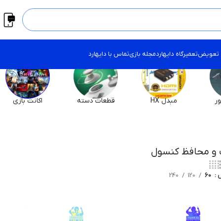
 تعویض
تعمیرگاه دایهارد
مجله بازی
تماس با دایهارد
ر
مبدل HX
قطعات دسته
اکانت بازی
و محافظ کنسول
ش
60
120
240