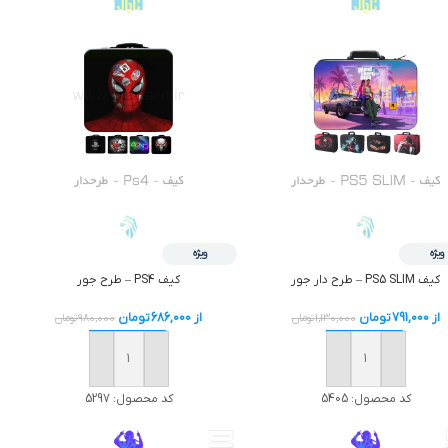
ویژه
ویژه
کیف PS5 SLIM – طرح دار جور
کیف PS4 – طرح جور
از
791,000
تومان
از
686,000
تومان
1,130,000
تومان
980,000
تومان
افزودن به سبد خرید
افزودن به سبد خرید
کد محصول:
5405
کد محصول:
5297