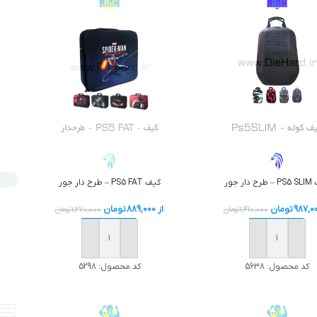
دار جور
کیف PS5 FAT – طرح دار جور
987,0
تومان
از
889,000
تومان
1,410,000
تومان
1,270,000
تومان
افزودن به سبد خرید
افزودن به سبد خرید
کد محصول:
5638
کد محصول:
5298