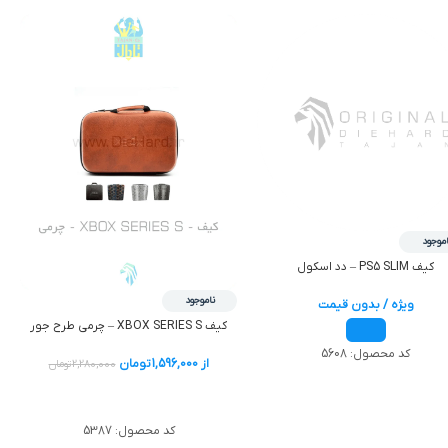
اموجود
کیف PS5 SLIM – دد اسکول
ناموجود
ویژه / بدون قیمت
کیف XBOX SERIES S – چرمی طرح جور
کد محصول:
5608
از
1,596,000
تومان
2,280,000
تومان
اطلاعات بیشتر
کد محصول:
5387