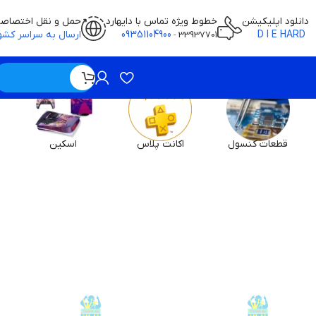
دانلود اپلیکیشن
خطوط ویژه تماس با دایهارد
حمل و نقل اختصاص
D I E HARD
09351104900
ارسال به سراسر کشو
-
33937701
ویژه / بدون قیمت
قطعات کنسول
اکانت پلاس
اسکین