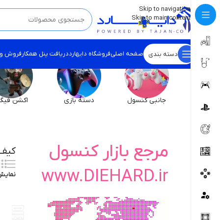
💡
برچسب و اسکین کنسول ها بروز شد . . . اینجا کیک کن !
Skip to navigation
Skip to main content
صفحه اصلی
فروشگاه دایهارد
دریافت پنل همکار
فروش و
دسته بندی
جانبی کنسول
دسته بازی
اکشن فیگو
مرجع بازار کنسول
کیف 
www.DIEHARD.ir
نمای