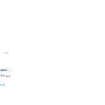
ناموجود
کیف XBOX SERIES S – مشکی طرح جور
از
00