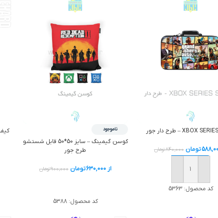
ناموجود
کوسن گیمینگ – سایز 50*50 قابل شستشو
588,0
تومان
840,000
تومان
طرح جور
از
630,000
تومان
900,000
تومان
افزودن به سبد خرید
اطلاعات بیشتر
کد محصول:
5363
کد محصول:
5388