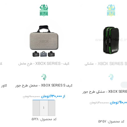
کیف XBOX SERIES S – مخمل طرح جور
کاور پار
از
630,000
تومان
900,000
تومان
910,0
تومان
1,300,000
تومان
افزودن به سبد خرید
اطلاعات بیشتر
کد محصول:
5628
کد محصول:
5357