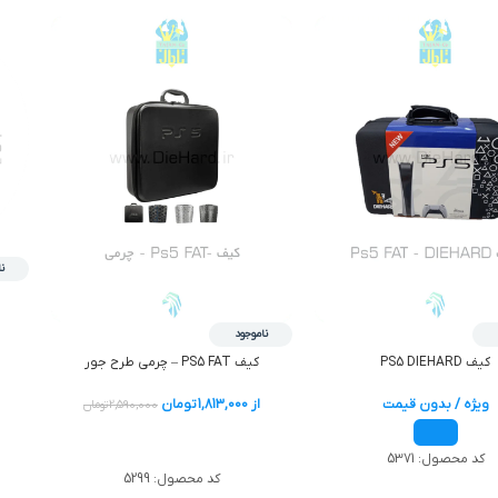
ن
ناموجود
کیف PS5 DIEHARD
کیف PS5 FAT – چرمی طرح جور
ویژه / بدون قیمت
از
1,813,000
تومان
2,590,000
تومان
اطلاعات بیشتر
کد محصول:
5371
کد محصول:
5299