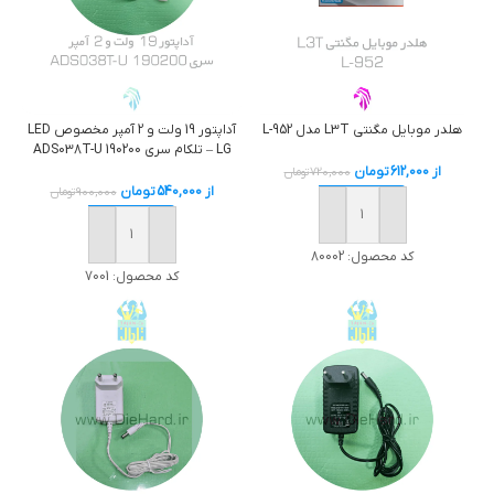
هلدر موبایل مگنتی L3T مدل L-952
آداپتور 19 ولت و 2 آمپر مخصوص LED
LG – تلکام سری ADS038T-U 190200
از
612,000
تومان
720,000
تومان
از
540,000
تومان
900,000
تومان
خرید
خرید
کد محصول:
80002
کد محصول:
7001