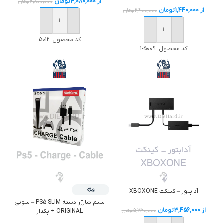
از
4,080,000
تومان
6,800,000
تومان
از
1,440,000
تومان
2,400,000
تومان
خرید
خرید
کد محصول:
5012
کد محصول:
5009-1
ویژه
آداپتور – كينكت XBOXONE
سيم شارژر دسته PS5 SLIM – سوني
از
3,456,000
تومان
5,760,000
تومان
ORIGINAL + پکدار