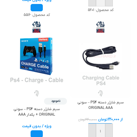
خرید
کد محصول:
5201
کد محصول:
5516
ناموجود
سيم شارژر دسته PS4 – سوني
ORIGINAL AAA
سيم شارژر دسته PS4 – سوني
ORIGINAL + پکدار AAA
از
220,000
تومان
440,000
تومان
ویژه / بدون قیمت
خرید