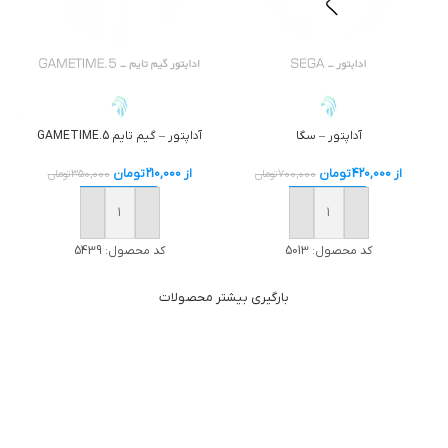
آداپتور – سگا
آداپتور – گیم تایم GAMETIME.5
از
420,000
تومان
از
210,000
تومان
700,000
تومان
350,000
تومان
خرید
خرید
کد محصول:
5013
کد محصول:
5439
بارگیری بیشتر محصولات