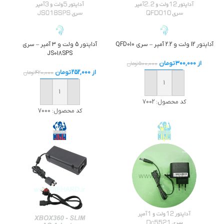
آداپتور 12 ولت و 2.2 آمپر – سری QFD010
آداپتور 5 ولت و 3 آمپر – سری
JS018SPS
از
300,000
تومان
500,000
تومان
از
252,000
تومان
420,000
تومان
خرید
خرید
کد محصول:
7002
کد محصول:
7000