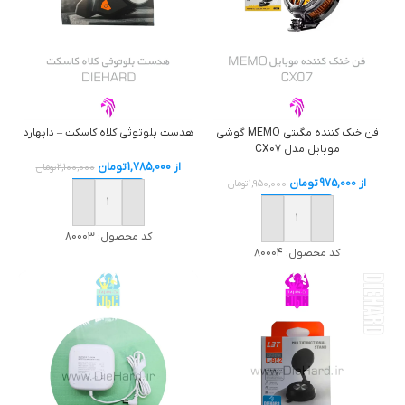
فن خنک کننده مگنتی MEMO گوشی
هدست بلوتوثی کلاه کاسکت – دایهارد
موبایل مدل CX07
از
1,785,000
تومان
2,100,000
تومان
از
975,000
تومان
1,950,000
تومان
خرید
خرید
کد محصول:
80003
کد محصول:
80004