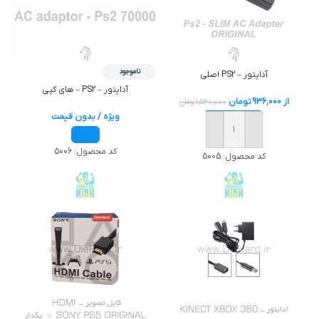
ناموجود
آداپتور – PS2 اصلی
آداپتور – PS2 – هاي کپي
از
936,000
تومان
1,560,000
تومان
ویژه / بدون قیمت
خرید
کد محصول:
5006
کد محصول:
5005