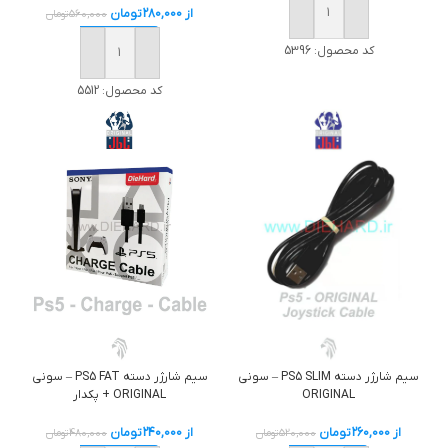
از
280,000
تومان
560,000
تومان
خرید
کد محصول:
5396
خرید
کد محصول:
5512
سيم شارژر دسته PS5 FAT – سوني
سيم شارژر دسته PS5 SLIM – سوني
ORIGINAL + پکدار
ORIGINAL
از
240,000
تومان
از
260,000
تومان
480,000
تومان
520,000
تومان