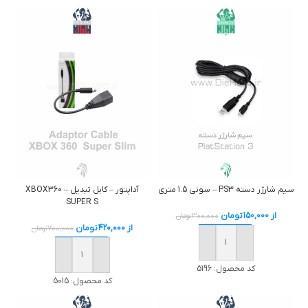
آداپتور – کابل تبديل – XBOX360
سيم شارژر دسته PS3 – سوني 1.5 متری
SUPER S
از
150,000
تومان
300,000
تومان
از
420,000
تومان
700,000
تومان
خرید
خرید
کد محصول:
5196
کد محصول:
5015