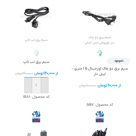
ناموجود
سیم برق لب تاپ
سيم برق دو چاک اورجینال 1.5 متري –
از
120,000
تومان
240,000
تومان
ليبل دار
از
90,000
تومان
180,000
تومان
خرید
خرید
کد محصول:
5188
کد محصول:
5517