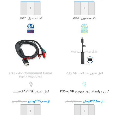
خرید
خرید
کد محصول:
5155
کد محصول:
5153
کابل تصوير AV PS2 کامپننت
کابل و رابط آداپتور دوربین VR به PS5
از
460,000
تومان
از
612,500
تومان
920,000
تومان
1,225,000
تومان
خرید
خرید