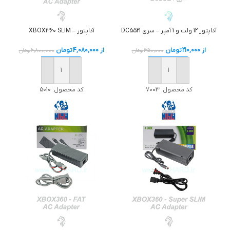
آداپتور – XBOX360 SLIM
آداپتور 12 ولت و 1 آمپر – سری DC5521
از
4,080,000
تومان
از
210,000
تومان
6,800,000
تومان
350,000
تومان
خرید
خرید
کد محصول:
5010
کد محصول:
7003