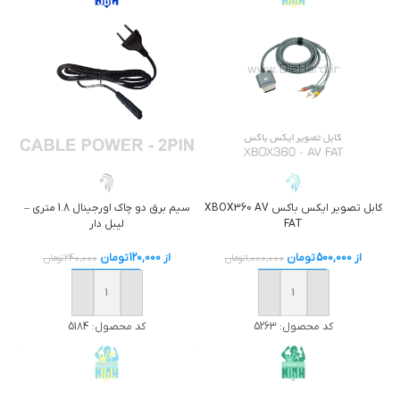
سيم برق دو چاک اورجینال 1.8 متري –
کابل تصوير ايکس باکس XBOX360 AV
ليبل دار
FAT
از
120,000
تومان
از
500,000
تومان
240,000
تومان
1,000,000
تومان
خرید
خرید
کد محصول:
5184
کد محصول:
5263