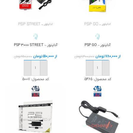
آداپتور – PSP GO
آداپتور – PSP 3000 STREET
از
780,000
تومان
از
510,000
تومان
1,300,000
تومان
850,000
تومان
خرید
خرید
کد محصول:
5465
کد محصول:
5007