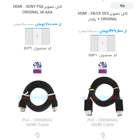
ویژه
کابل تصوير HDMI – SONY PS5
ORIGINAL 8K AAA
کابل تصوير HDMI – XBOX SXS
ORIGINAL + پکدار
از
700,000
تومان
1,400,000
تومان
از
437,500
تومان
875,000
تومان
خرید
خرید
کد محصول:
5729
کد محصول:
5530