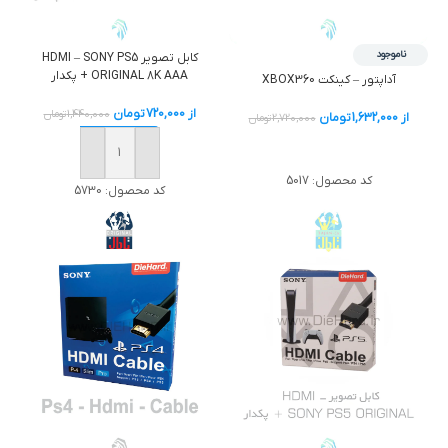
ناموجود
کابل تصوير HDMI – SONY PS5
ORIGINAL 8K AAA + پکدار
آداپتور – كينكت XBOX360
از
720,000
تومان
1,440,000
تومان
از
1,632,000
تومان
2,720,000
تومان
خرید
خرید
کد محصول:
5017
کد محصول:
5730