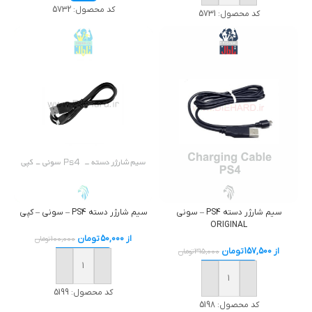
کد محصول:
5732
کد محصول:
5731
سيم شارژر دسته PS4 – سوني
سيم شارژر دسته PS4 – سوني – کپی
ORIGINAL
از
50,000
تومان
100,000
تومان
از
157,500
تومان
315,000
تومان
خرید
خرید
کد محصول:
5199
کد محصول:
5198