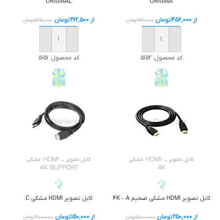
ORIGINAL
ORIGINA
از
456,000
تومان
از
262,500
تومان
912,000
تومان
525,000
تومان
خرید
خرید
کد محصول:
5152
کد محصول:
5151
کابل تصوير HDMI مشکي ضخیم 4K – A
کابل تصوير HDMI مشکي C
از
250,000
تومان
از
150,000
تومان
500,000
تومان
300,000
تومان