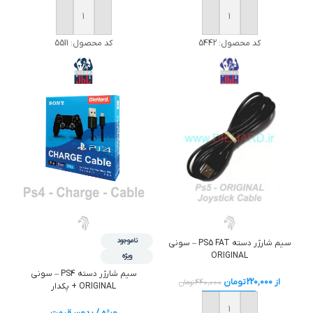
خرید
خرید
کد محصول:
5511
کد محصول:
5442
ناموجود
سيم شارژر دسته PS5 FAT – سوني
ORIGINAL
ویژه
سيم شارژر دسته PS4 – سوني
از
220,000
تومان
440,000
تومان
ORIGINAL + پکدار
ویژه / بدون قیمت