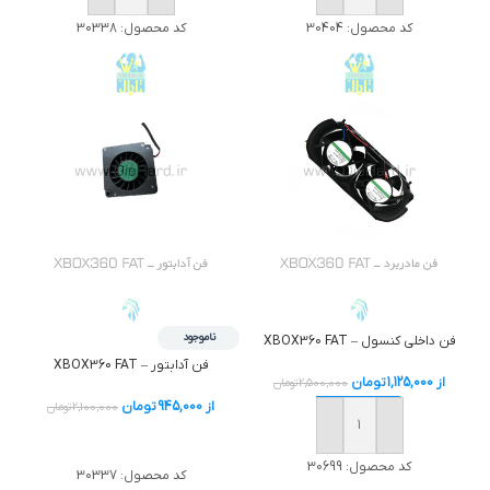
کد محصول:
30404
کد محصول:
30338
ناموجود
فن داخلی کنسول – XBOX360 FAT
فن آدابتور – XBOX360 FAT
از
1,125,000
تومان
2,500,000
تومان
از
945,000
تومان
2,100,000
تومان
خرید
خرید
کد محصول:
30699
کد محصول:
30337