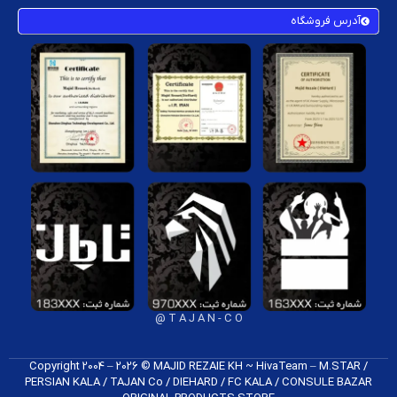
آدرس فروشگاه
تفاوت فن اورجینال و فیک کنسول
فن‌های اورجینال توسط برند سازنده و با مواد اولیه استاندارد ساخته
می‌شوند. دوام بالاتر، صدای کمتر و عملکرد بهتر از مزایای فن اصلی است.
فن‌های فیک یا بی‌کیفیت عمر کوتاهی دارند، ممکن است صدای زیادی تولید
کنند و در مواردی حتی باعث خرابی مادربرد شوند.
راهنمای خرید فن داخلی مادربرد کنسول
پیش از خرید فن باید به این نکات توجه کنید:
سازگاری کامل با مدل کنسول
برند معتبر و اصالت کالا
ظرفیت چرخش و میزان نویز فن
خدمات پس از فروش و گارانتی
T A J A N - C O @
پیشنهاد فروشگاه‌های معتبر مانند دایهارد
Copyright 2004 – 2026 © MAJID REZAIE KH ~ HivaTeam – M.STAR /
خرید قطعات فن داخلی کنسول از دایهارد
PERSIAN KALA / TAJAN Co / DIEHARD / FC K​ALA / CONSULE BAZAR