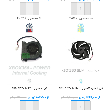
خرید
خرید
کد محصول:
30585
کد محصول:
30345
فن داخلی کنسول – XBOX360 SLIM
فن آدابتور – XBOX360 SLIM
از
1,125,000
تومان
از
787,500
تومان
2,500,000
تومان
1,750,000
تومان
خرید
خرید