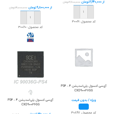
از
2,240,000
تومان
3,200,000
تومان
از
9,800,000
تومان
14,000,000
تومان
خرید
خرید
کد محصول:
30061
کد محصول:
30060
آی‌سی کنسول پلی‌استیشن 4 – PS4
CXD90037GG
آی‌سی کنسول پلی‌استیشن 4 – PS4
ویژه / بدون قیمت
CXD90036GG
کد محصول:
30897