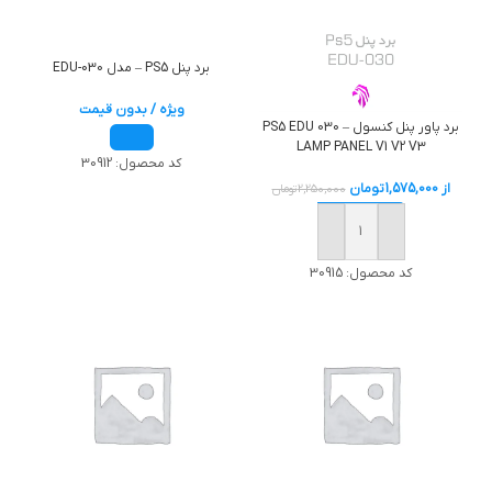
برد پنل PS5 – مدل EDU-030
ویژه / بدون قیمت
برد پاور پنل کنسول – PS5 EDU 030
LAMP PANEL V1 V2 V3
کد محصول:
30912
از
1,575,000
تومان
2,250,000
تومان
خرید
کد محصول:
30915