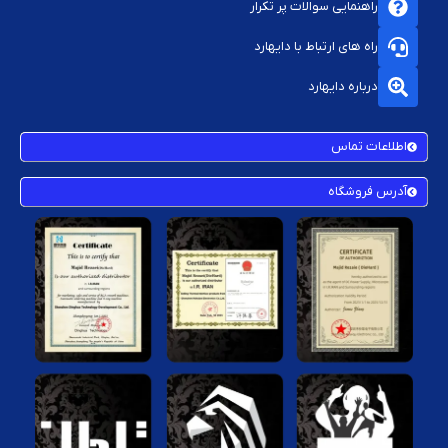
راهنمایی سوالات پر تکرار
اهمیت کیفیت قطعات پورت و سوکت
راه های ارتباط با دایهارد
قطعات اصلی و اورجینال عمر طولانی‌تری دارند، انتقال داده سریع‌تر و بدون
درباره دایهارد
خطا را تضمین می‌کنند و از خرابی یا قطعی ناگهانی جلوگیری می‌نمایند.
نمونه‌های فیک یا بی‌کیفیت ممکن است پس از مدتی دچار شل‌شدگی، داغی
بیش از حد یا قطعی ارتباط شوند و حتی به مادربرد کنسول آسیب بزنند.
اطلاعات تماس
مشکلات رایج سوکت و پورت کنسول
آدرس فروشگاه
شل شدن یا لق بودن سوکت HDMI
قطع شدن تصویر یا نویز در انتقال صدا
عدم شناسایی دسته یا اکسسوری از طریق USB
مشکل شارژ دسته یا اتصال اینترنت
روشن نشدن دستگاه با کلید پاور
در صورت مشاهده هر یک از این مشکلات، تعویض قطعه معیوب ضروری
است.