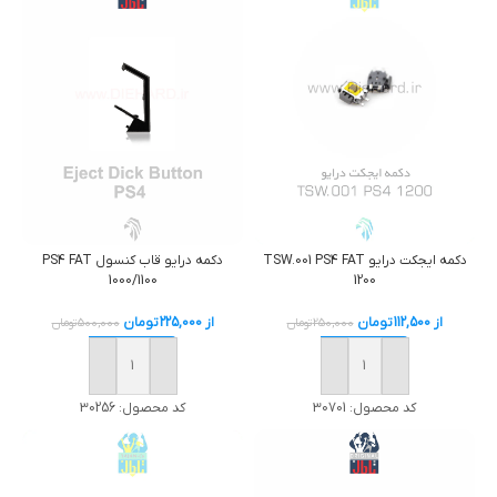
دکمه درایو قاب کنسول PS4 FAT
دکمه ایجکت درایو TSW.001 PS4 FAT
1000/1100
1200
از
225,000
تومان
از
112,500
تومان
500,000
تومان
250,000
تومان
خرید
خرید
کد محصول:
30256
کد محصول:
30701