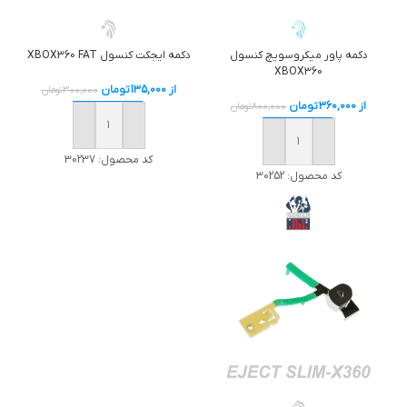
دکمه پاور ميکروسويچ کنسول
دکمه ايجکت کنسول XBOX360 FAT
XBOX360
از
135,000
تومان
300,000
تومان
از
360,000
تومان
800,000
تومان
خرید
خرید
کد محصول:
30237
کد محصول:
30252