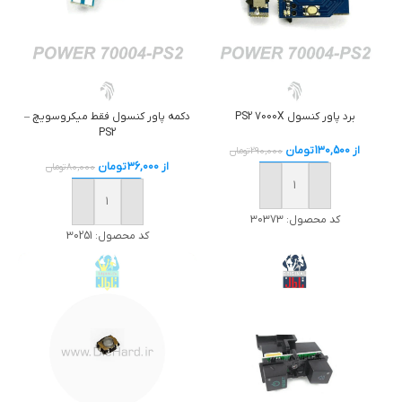
برد پاور کنسول PS2 7000X
دکمه پاور کنسول فقط ميکروسويچ –
PS2
از
130,500
تومان
290,000
تومان
از
36,000
تومان
80,000
تومان
خرید
خرید
کد محصول:
30373
کد محصول:
30251