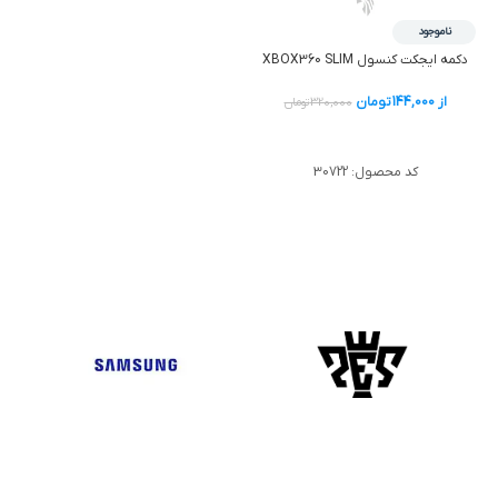
ناموجود
دکمه ايجکت کنسول XBOX360 SLIM
از
144,000
تومان
320,000
تومان
خرید
کد محصول:
30722