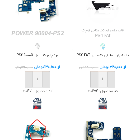
دکمه پاور مثلثی کنسول PS4 FAT
برد پاور کنسول PS2 9000X
از
360,000
تومان
از
130,500
تومان
800,000
تومان
290,000
تومان
خرید
خرید
کد محصول:
30254
کد محصول:
30471