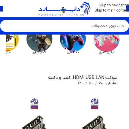
💡
برچسب و اسکین کنسول ها بروز شد . . . اینجا کیک کن !
Skip to navigation
Skip to main content
جانبی کنسول
دسته بازی
اکشن فیگور
مبدل HX
سوکت HDMI USB LAN، کلید و دکمه
نمایش
60
120
240