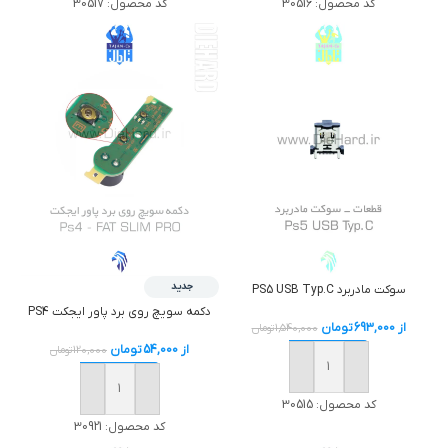
کد محصول:
30517
کد محصول:
30516
جدید
سوکت مادربرد PS5 USB Typ.C
دکمه سويچ روي برد پاور ايجکت PS4
از
693,000
تومان
1,540,000
تومان
از
54,000
تومان
120,000
تومان
خرید
خرید
کد محصول:
30515
کد محصول:
30921