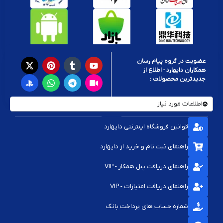
هرکدام از این قطعات نقش حیاتی دارند:
سوکت HDMI:
انتقال تصویر و صدا با کیفیت HD/4K
پورت USB:
شارژ دسته و اتصال لوازم جانبی
سوکت LAN:
اتصال اینترنت پایدار
عضویت در گروه پیام رسان
همکاران دایهارد - اطلاع از
کلید پاور:
کنترل روشن/خاموش دستگاه
جدیدترین محصولات :
خرابی هر کدام مساوی با قطع شدن بخشی از امکانات اصلی کنسول است.
اطلاعات مورد نیاز
انواع قطعات کلید و سوکت کنسول
سوکت HDMI پلی استیشن و ایکس‌باکس
قوانین فروشگاه اینترنتی دایهارد
کلید پاور و ریست
راهنمای ثبت نام و خرید از دایهارد
پورت USB Type-A و Type-C
راهنمای دریافت پنل همکار - VIP
سوکت LAN (RJ45)
راهنمای دریافت امتیازات - VIP
پورت شارژ و دیتا دسته
شماره حساب های پرداخت بانک
هر کنسول با توجه به مدل و نسل، نوع سوکت و کلید متفاوتی دارد.