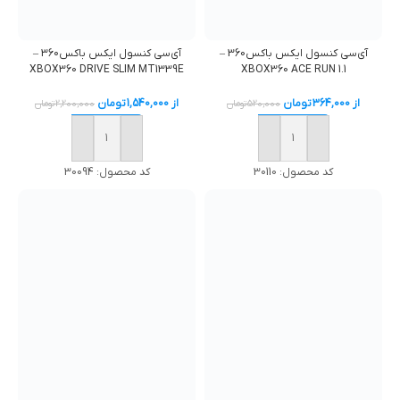
آی‌سی کنسول ایکس باکس360 –
آی‌سی کنسول ایکس باکس360 –
XBOX360 DRIVE SLIM MT1339E
XBOX360 ACE RUN 1.1
از
364,000
تومان
از
1,540,000
تومان
520,000
تومان
2,200,000
تومان
خرید
خرید
کد محصول:
30110
کد محصول:
30094