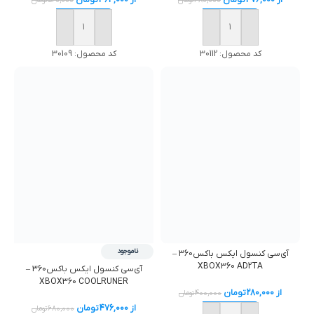
خرید
خرید
کد محصول:
30112
کد محصول:
30109
ناموجود
آی‌سی کنسول ایکس باکس360 –
XBOX360 AD2TA
آی‌سی کنسول ایکس باکس360 –
XBOX360 COOLRUNER
از
280,000
تومان
400,000
تومان
از
476,000
تومان
680,000
تومان