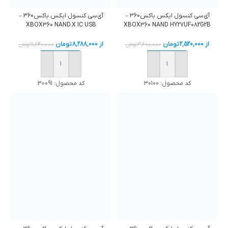
آی‌سی کنسول ایکس باکس360 –
آی‌سی کنسول ایکس باکس360 –
XBOX360 NAND HY27UF082G2B
XBOX360 NAND.X IC USB
از
2,520,000
تومان
از
8,288,000
تومان
3,600,000
تومان
11,840,000
تومان
خرید
خرید
کد محصول:
30100
کد محصول:
30091