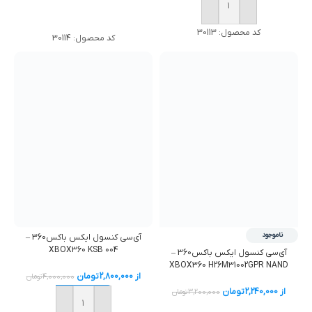
خرید
خرید
کد محصول:
30113
کد محصول:
30114
ناموجود
آی‌سی کنسول ایکس باکس360 –
XBOX360 KSB 004
آی‌سی کنسول ایکس باکس360 –
XBOX360 H26M31002GPR NAND
از
2,800,000
تومان
4,000,000
تومان
از
2,240,000
تومان
3,200,000
تومان
خرید