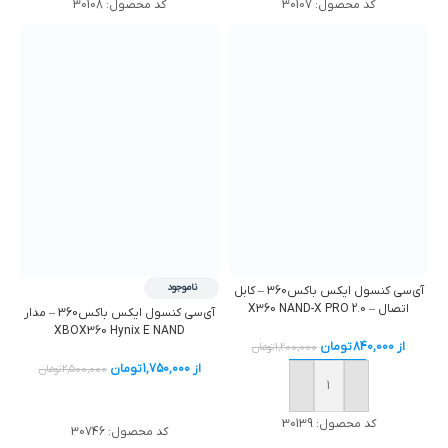
کد محصول:
30107
کد محصول:
30108
ناموجود
آی‌سی کنسول ایکس باکس360 – کابل
اتصال – X360 NAND-X PRO 2.0
آی‌سی کنسول ایکس باکس360 – مدار
XBOX360 Hynix E NAND
از
840,000
تومان
1,200,000
تومان
از
1,750,000
تومان
2,500,000
تومان
خرید
خرید
کد محصول:
30139
کد محصول:
30746