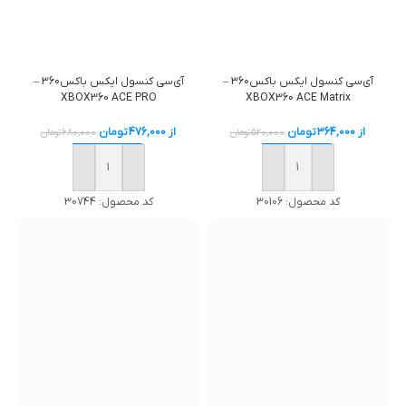
آی‌سی کنسول ایکس باکس360 –
آی‌سی کنسول ایکس باکس360 –
XBOX360 ACE PRO
XBOX360 ACE Matrix
از
364,000
تومان
از
476,000
تومان
520,000
تومان
680,000
تومان
خرید
خرید
کد محصول:
30106
کد محصول:
30744