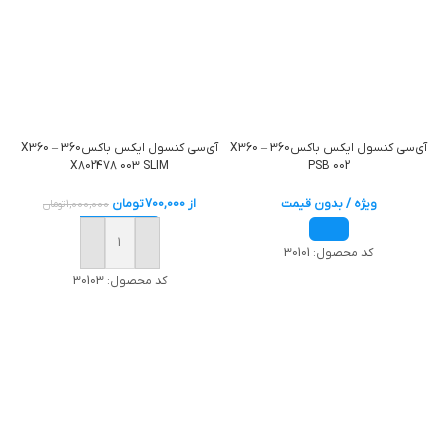
آی‌سی کنسول ایکس باکس360 – X360
آی‌سی کنسول ایکس باکس360 – X360
X802478 003 SLIM
PSB 002
ویژه / بدون قیمت
از
700,000
تومان
1,000,000
تومان
خرید
کد محصول:
30101
کد محصول:
30103