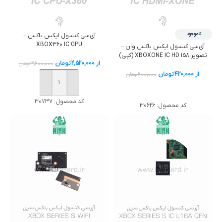
ناموجود
آی‌سی کنسول ایکس باکس –
XBOX360 IC GPU
آی‌سی کنسول ایکس باکس وان –
تصویر XBOXONE IC HD 158 (کپی)
از
2,520,000
تومان
3,600,000
تومان
از
420,000
تومان
600,000
تومان
خرید
خرید
کد محصول:
30737
کد محصول:
30626