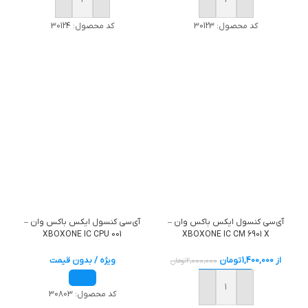
خرید
خرید
کد محصول:
30123
کد محصول:
30124
آی‌سی کنسول ایکس باکس وان –
آی‌سی کنسول ایکس باکس وان –
XBOXONE IC CM 6901 X
XBOXONE IC CPU 001
از
1,400,000
تومان
ویژه / بدون قیمت
2,000,000
تومان
خرید
کد محصول:
30803