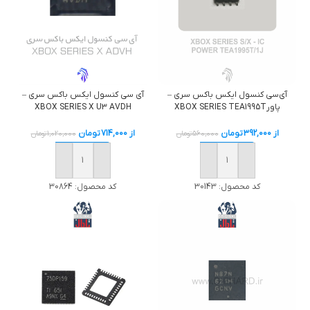
آي‌سی کنسول ایکس باکس سری –
آی سی کنسول ایکس باکس سری –
پاورXBOX SERIES TEA1995T
XBOX SERIES X U3 AVDH
از
392,000
تومان
از
714,000
تومان
560,000
تومان
1,020,000
تومان
خرید
خرید
کد محصول:
30143
کد محصول:
30864