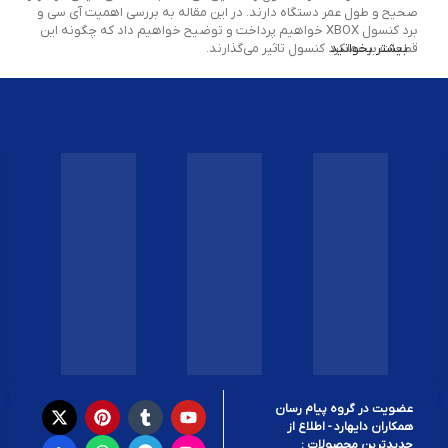
صحیح و طول عمر دستگاه دارند. در این مقاله به بررسی اهمیت آی سی و
برد کنسول XBOX خواهیم پرداخت و توضیح خواهیم داد که چگونه این
بیشتر بخوانید
قطعات بر عملکرد کنسول تاثیر می‌گذارند.
چیپست (آی سی) کنسول XBOX چیست؟
آی سی یا چیپست‌ها، قلب تپنده هر دستگاه الکترونیکی هستند و
کنسول‌های بازی XBOX نیز از این قاعده مستثنا نیستند. این چیپ‌ها
پردازشگرهای مرکزی (CPU) و پردازشگرهای گرافیکی (GPU) کنسول شما را
کنترل می‌کنند و به آن‌ها این امکان را می‌دهند که داده‌ها و گرافیک‌ها را با
سرعت و دقت بالا پردازش کنند.
آی سی‌ها در کنسول XBOX به طور خاص مسئولیت پردازش دستورالعمل‌ها،
محاسبات گرافیکی و انتقال داده‌ها را بر عهده دارند. در حقیقت، اگر آی سی
کنسول شما به‌درستی عمل نکند، دستگاه شما دچار مشکلاتی از جمله کندی در
عملکرد، هنگ کردن یا حتی از کار افتادن خواهد شد. بنابراین، آی سی‌ها اجزای
بسیار مهمی در هر کنسول بازی هستند که بدون آن‌ها تجربه گیمینگ شما
تحت تاثیر قرار خواهد گرفت.
برد کنسول XBOX و نقش آن در عملکرد کلی
دستگاه
عضویت در گروه پیام رسان
همکاران دایهارد - اطلاع از
جدیدترین محصولات :