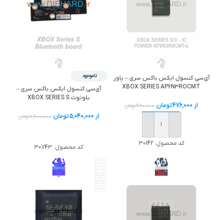
ناموجود
آي‌سی کنسول ایکس باکس سری – پاور
XBOX SERIES AP6N3ROCMT
آي‌سی کنسول ایکس باکس سری –
بلوتوث XBOX SERIES S
از
476,000
تومان
680,000
تومان
از
5,040,000
تومان
7,200,000
تومان
خرید
خرید
کد محصول:
30142
کد محصول:
30743