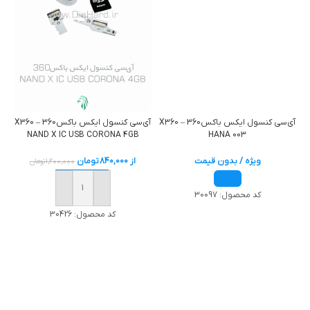
آی‌سی کنسول ایکس باکس360 – X360
آی‌سی کنسول ایکس باکس360 – X360
NAND X IC USB CORONA 4GB
HANA 003
ویژه / بدون قیمت
از
840,000
تومان
1,200,000
تومان
خرید
کد محصول:
30097
کد محصول:
30426