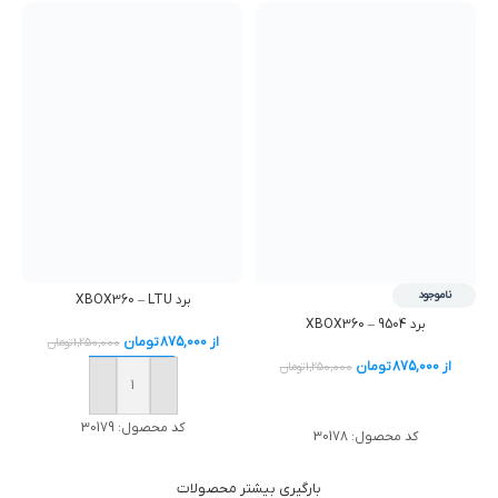
ناموجود
برد XBOX360 – LTU
برد XBOX360 – 9504
از
875,000
تومان
1,250,000
تومان
از
875,000
تومان
1,250,000
تومان
خرید
خرید
کد محصول:
30179
کد محصول:
30178
بارگیری بیشتر محصولات