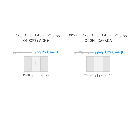
آی‌سی کنسول ایکس باکس360 – X360
آی‌سی کنسول ایکس باکس360 –
XCGPU CANADA
XBOX360 ACE 3
از
6,300,000
تومان
از
476,000
تومان
9,000,000
تومان
680,000
تومان
خرید
خرید
کد محصول:
30104
کد محصول:
30111