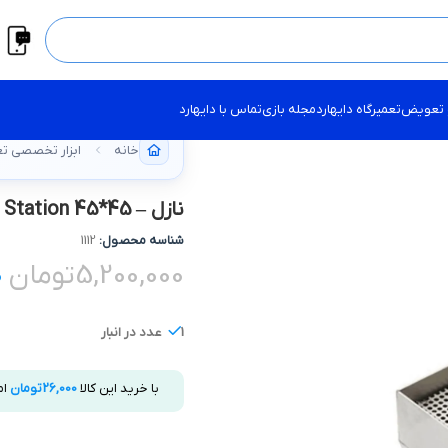
 تعویض
تعمیرگاه دایهارد
مجله بازی
تماس با دایهارد
خانه
ابزار تخصصی تع
نازل – BGA Nozzle Rework Station 45*45
شناسه محصول:
1112
5,200,000
تومان
0
1 عدد در انبار
با خرید این کالا
26,000
تومان
ام