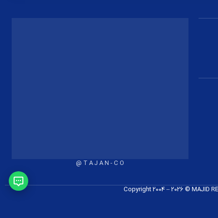
T A J A N - C O @
Copyright 2004 – 2026 © MAJID 