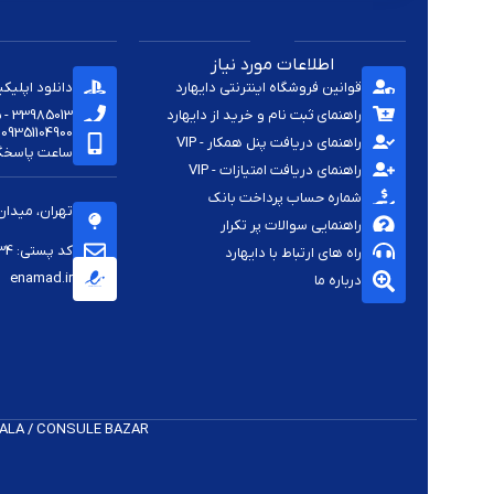
اطلاعات مورد نیاز
قوانین فروشگاه اینترنتی دایهارد
دانلود اپلیک
راهنمای ثبت نام و خرید از دایهارد
33985013 - 33920285 - 33985411 - 33963414 - 33937701 - 009821
09351104900
راهنمای دریافت پنل همکار - VIP
ساعت پاسخگویی -
راهنمای دریافت امتیازات - VIP
شماره حساب پرداخت بانک
تهران، میدان
راهنمایی سوالات پر تکرار
کد پستی: 1144813334
راه های ارتباط با دایهارد
enamad.ir
درباره ما
 K​ALA / CONSULE BAZAR