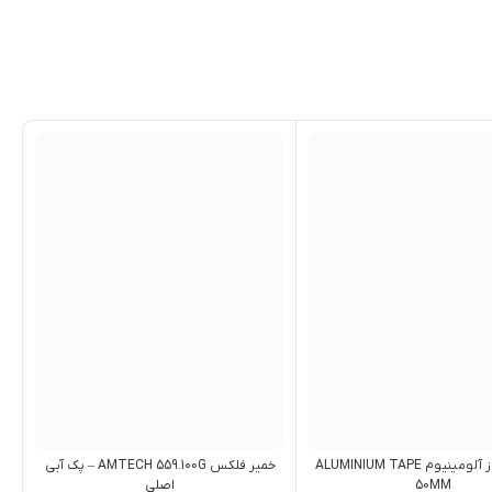
چسب نسوز آلومینیوم ALUMINIUM TAPE
خمیر فلکس AMTECH 559.100G – پک آبي
50MM
اصلي