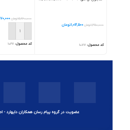
,970,000
15,960,000
تومان
1,012,500
تومان
1,350,000
تومان
افزودن به سبد خر
اطلاعات بیشتر
کد محصول:
1027
کد محصول:
1077
عضویت در گروه پیام رسان همکاران دایهارد - اط