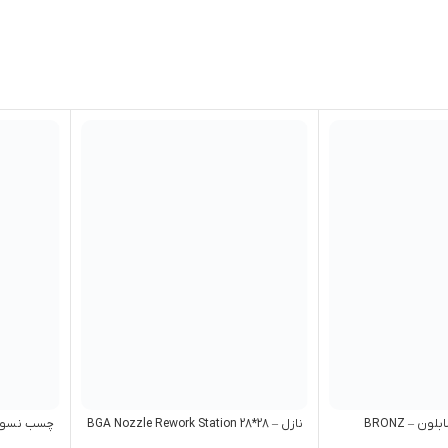
ن – BRONZ
نازل – BGA Nozzle Rework Station 28*28