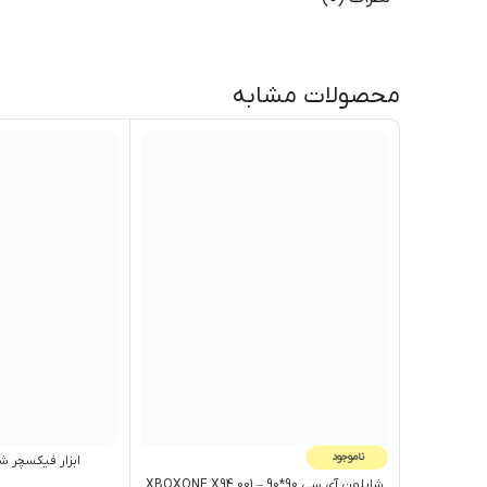
محصولات مشابه
ناموجود
ابزار فيکسچر شابلو
شابلون آی سی 90*90 – XBOXONE X94 001