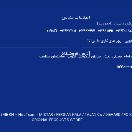
اطلاعات تماس
یشن دایهارد (اندروید)
 روز های کاری 10 الی 17
آدرس فروشگاه
 امام خمینی، نبش خیابان فردوسی جنوبی، ساختمان سلامت
REZAIE KH ~ HivaTeam – M.STAR / PERSIAN KALA / TAJAN Co / DIEHARD / FC
ORIGINAL PRODUCTS​ STORE