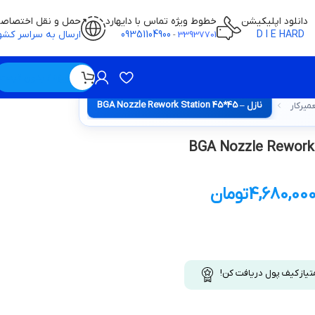
دانلود اپلیکیشن
خطوط ویژه تماس با دایهارد
حمل و نقل اختصاص
D I E HARD
09351104900
ارسال به سراسر کشو
-
33937701
ویژه / بدون قیمت
نازل – BGA Nozzle Rework Station 45*45
میرکار
4,680,00
تومان
تیاز کیف پول دریافت کن!