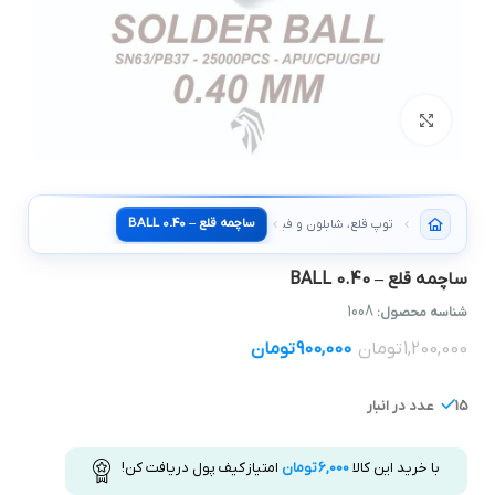
بزرگنمایی تصویر
ساچمه قلع – BALL 0.40
توپ قلع، شابلون و فیکسچر
ساچمه قلع – BALL 0.40
1008
شناسه محصول:
1,200,000
تومان
900,000
تومان
15 عدد در انبار
با خرید این کالا
6,000
تومان
امتیاز کیف پول دریافت کن!