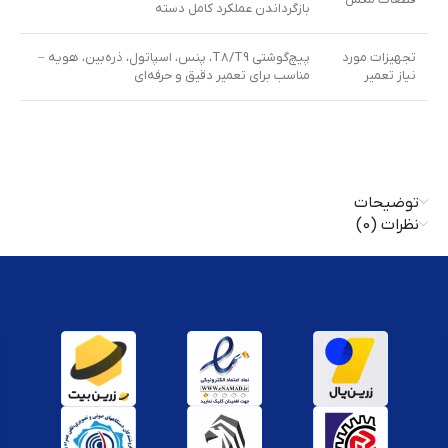
بازگرداندن عملکرد کامل دسته
تجهیزات مورد
پیچ‌گوشتی T8/T9، پنس، اسپاتول، ذره‌بین، هویه –
نیاز تعمیر
مناسب برای تعمیر دقیق و حرفه‌ای
توضیحات
نظرات (0)