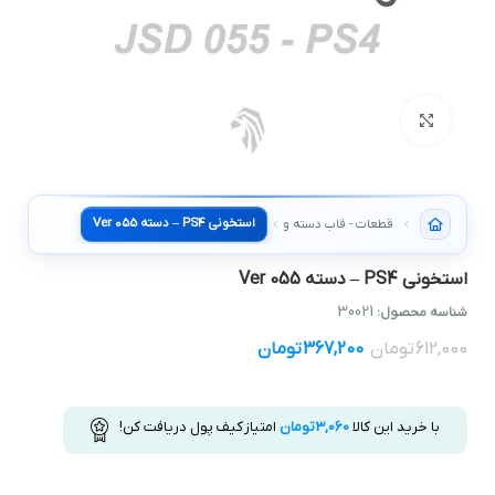
بزرگنمایی تصویر
استخوني PS4 – دسته Ver 055
قطعات - قاب دسته و استخوني
استخوني PS4 – دسته Ver 055
30021
شناسه محصول:
612,000
تومان
367,200
تومان
با خرید این کالا
3,060
تومان
امتیاز کیف پول دریافت کن!