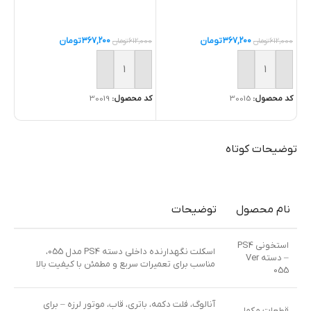
367,200
تومان
367,200
تومان
612,000
تومان
612,000
تومان
,000
خرید
خرید
خ
کد محصول:
30015
کد محصول:
30019
کد 
توضیحات کوتاه
نام محصول
توضیحات
استخونی PS4
اسکلت نگهدارنده داخلی دسته PS4 مدل 055،
– دسته Ver
مناسب برای تعمیرات سریع و مطمئن با کیفیت بالا
055
آنالوگ، فلت دکمه، باتری، قاب، موتور لرزه – برای
قطعات مکمل