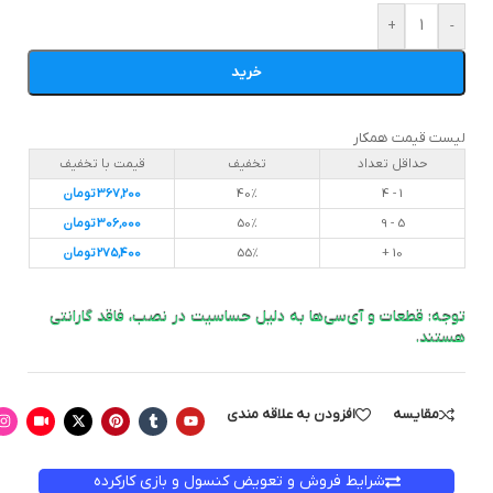
+
-
خرید
لیست قیمت همکار
حداقل تعداد
تخفیف
قیمت با تخفیف
1 - 4
40%
367,200
تومان
5 - 9
50%
306,000
تومان
10 +
55%
275,400
تومان
توجه: قطعات و آی‌سی‌ها به دلیل حساسیت در نصب، فاقد گارانتی
هستند.
مقایسه
افزودن به علاقه مندی
شرایط فروش و تعویض کنسول و بازی کارکرده