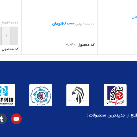
ان
280,000
تومان
480,000
تومان
800,000
تومان
ید
اطلاعات بیشتر
افزودن ب
کد محصول:
30248
کد محصول:
لاع از جدیدترین محصولات :