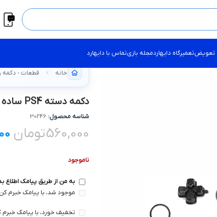
 تعویض
تعمیرگاه دایهارد
مجله بازی
تماس با دایهارد
خانه
قطعات - دکمه و
دکمه دسته PS4 ساده ست کامل
شناسه محصول:
30246
560,000
تومان
00
ناموجود
به من از طریق پیامک اطلاع ب
موجود شد، با پیامک خبرم کن 
تخفیف خورد، با پیامک خبرم ک