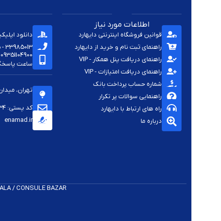
اطلاعات مورد نیاز
قوانین فروشگاه اینترنتی دایهارد
دانلود اپلیک
راهنمای ثبت نام و خرید از دایهارد
33985013 - 33920285 - 33985411 - 33963414 - 33937701 - 009821
09351104900
راهنمای دریافت پنل همکار - VIP
ساعت پاسخگویی -
راهنمای دریافت امتیازات - VIP
شماره حساب پرداخت بانک
تهران، میدان
راهنمایی سوالات پر تکرار
کد پستی: 1144813334
راه های ارتباط با دایهارد
enamad.ir
درباره ما
 K​ALA / CONSULE BAZAR