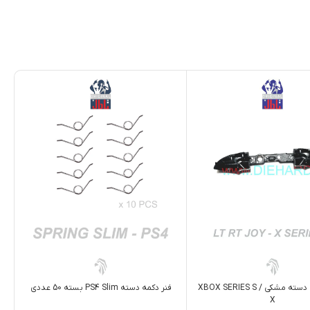
فنر دکمه دسته PS4 Slim بسته 50 عددی
دکمه ابروي دسته مشکی XBOX SERIES S /
X