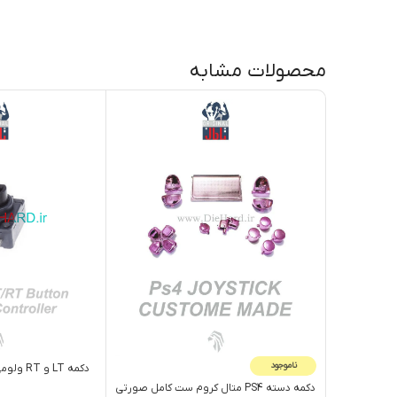
محصولات مشابه
ناموجود
دکمه LT و RT ولومي برد دسته XBOX360
دکمه دسته PS4 متال کروم ست کامل صورتی