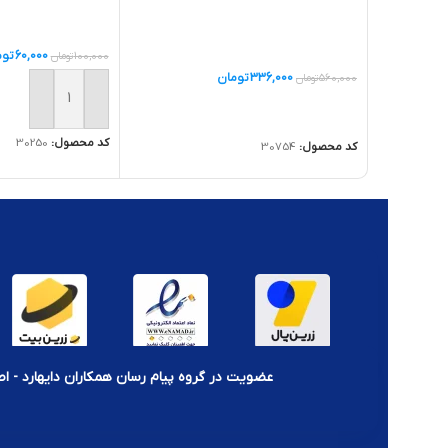
60,000
توم
100,000
تومان
336,000
تومان
560,000
تومان
افزودن به سبد خر
اطلاعات بیشتر
کد محصول:
30250
کد محصول:
30754
عضویت در گروه پیام رسان همکاران دایهارد - اط