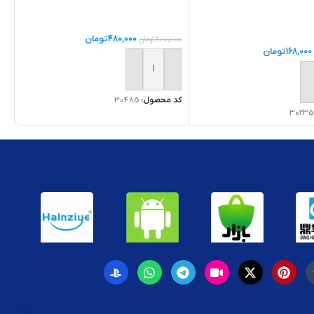
480,000
تومان
800,000
تومان
168,000
تومان
افزودن به سبد خرید
ه سبد خرید
کد محصول:
30485
30235