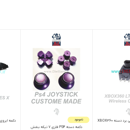
ناموجود
دکمه دسته PS4 فلزي 7 تيکه بنفش