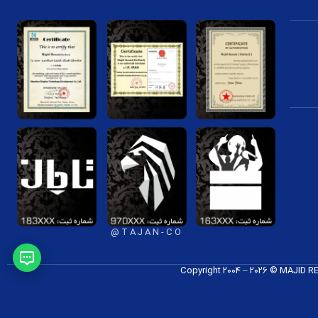
T A J A N - C O @
Copyright 2004 – 2026 © MAJID 