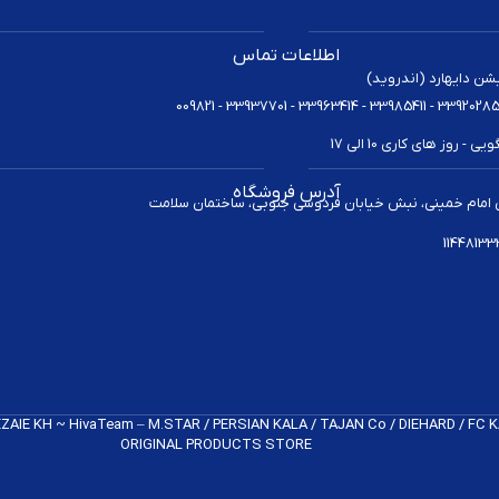
اطلاعات تماس
یشن دایهارد (اندروید)
 روز های کاری 10 الی 17
آدرس فروشگاه
 امام خمینی، نبش خیابان فردوسی جنوبی، ساختمان سلامت
REZAIE KH ~ HivaTeam – M.STAR / PERSIAN KALA / TAJAN Co / DIEHARD / FC
ORIGINAL PRODUCTS​ STORE