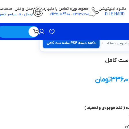
دانلود اپلیکیشن
خطوط ویژه تماس با دایهارد
حمل و نقل اختصاص
D I E HARD
09351104900
ارسال به سراسر کشو
-
33937701
ویژه / بدون قیمت
دکمه دسته PS4 ساده ست کامل
 ابرویی دسته
336,0
تومان
ده ( فقط موجودی و تخفیف )
.
ن .