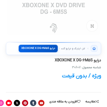
بزرگنمایی تصویر
درایو XBOXONE X DG-6M5S
لنز، اپتیک و درایو کنسول
درایو XBOXONE X DG-6M5S
30607
شناسه محصول:
ویژه / بدون قیمت
مقایسه
افزودن به علاقه مندی