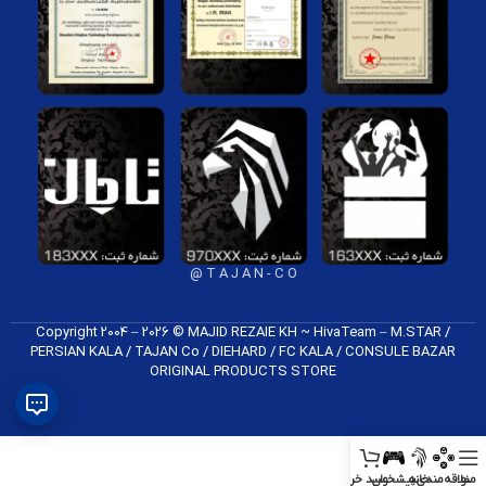
T A J A N - C O @
Copyright 2004 – 2026 © MAJID REZAIE KH ~ HivaTeam – M.STAR /
PERSIAN KALA / TAJAN Co / DIEHARD / FC K​ALA / CONSULE BAZAR
ORIGINAL PRODUCTS​ STORE
منو
علاقه‌مندی
خانه
پیشخوان
سبد خرید