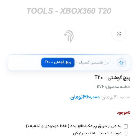
بزرگنمایی تصویر
پیچ گوشتی – T20
ابزار تخصصی تعمیرکار
پیچ گوشتی – T20
1174
شناسه محصول:
400,000
تومان
360,000
تومان
ناموجود
به من از طریق پیامک اطلاع بده ( فقط موجودی و تخفیف )
موجود شد، با پیامک خبرم کن .