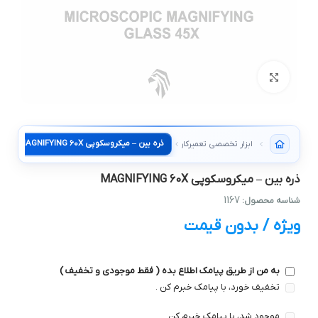
بزرگنمایی تصویر
ذره بین – میکروسکوپی MAGNIFYING 60X
ابزار تخصصی تعمیرکار
ذره بین – میکروسکوپی MAGNIFYING 60X
1167
شناسه محصول:
ویژه / بدون قیمت
به من از طریق پیامک اطلاع بده ( فقط موجودی و تخفیف )
تخفیف خورد، با پیامک خبرم کن .
موجود شد، با پیامک خبرم کن .