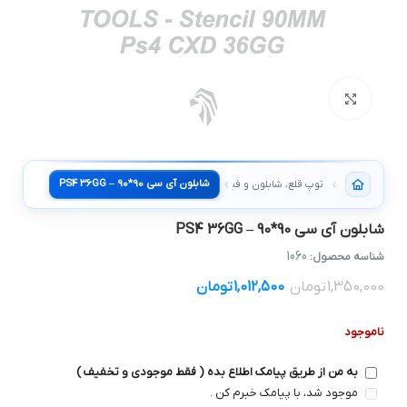
بزرگنمایی تصویر
شابلون آی سی 90*90 – PS4 36GG
توپ قلع، شابلون و فیکسچر
شابلون آی سی 90*90 – PS4 36GG
1060
شناسه محصول:
1,350,000
تومان
1,012,500
تومان
ناموجود
به من از طریق پیامک اطلاع بده ( فقط موجودی و تخفیف )
موجود شد، با پیامک خبرم کن .