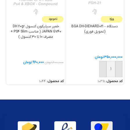
ویژه
ناموجود
دستگاه – BGA DH-DIEHARD021
خمیر سيليکون کنسول DH 20gr
(تحویل فوری)
JAPAN G740 ( مناسب PS4 Slim +
مصرف 10 تا 30 کنسول )
,000
350,000,000
تومان
خ
960,000
تومان
1,200,000
تومان
کد 
خرید
خرید
کد محصول:
1035
کد محصول:
1044