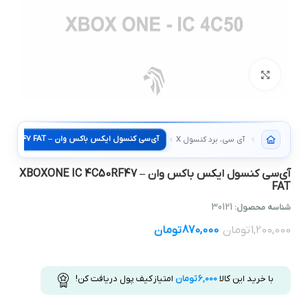
بزرگنمایی تصویر
آی سی، برد کنسول XBOX
آی‌سی کنسول ایکس باکس وان – XBOXONE IC 4C50RF47
FAT
30121
شناسه محصول:
1,200,000
تومان
870,000
تومان
با خرید این کالا
6,000
تومان
امتیاز کیف پول دریافت کن!