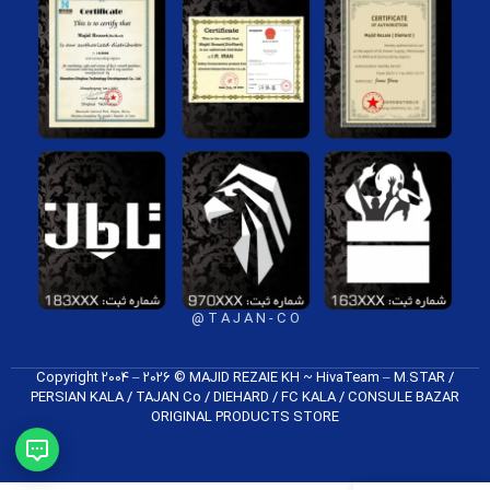
T A J A N - C O @
Copyright 2004 – 2026 © MAJID REZAIE KH ~ HivaTeam – M.STAR /
PERSIAN KALA / TAJAN Co / DIEHARD / FC K​ALA / CONSULE BAZAR
ORIGINAL PRODUCTS​ STORE