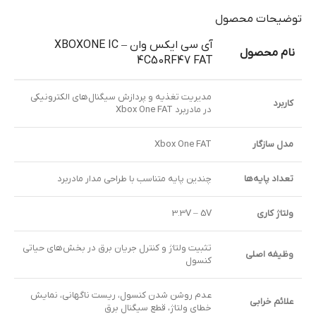
توضیحات محصول
آی سی ایکس وان – XBOXONE IC
نام محصول
4C50RF47 FAT
مدیریت تغذیه و پردازش سیگنال‌های الکترونیکی
کاربرد
در مادربرد Xbox One FAT
مدل سازگار
Xbox One FAT
تعداد پایه‌ها
چندین پایه متناسب با طراحی مدار مادربرد
ولتاژ کاری
3.3V – 5V
تثبیت ولتاژ و کنترل جریان برق در بخش‌های حیاتی
وظیفه اصلی
کنسول
عدم روشن شدن کنسول، ریست ناگهانی، نمایش
علائم خرابی
خطای ولتاژ، قطع سیگنال برق