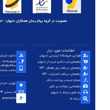
عضویت در گروه پیام رسان همکاران دایهارد - اط
اطلاعات مورد نیاز
قوانین فروشگاه اینترنتی دایهارد
دانلود اپلیک
راهنمای ثبت نام و خرید از دایهارد
33985013 - 33920285 - 33985411 - 33963414 - 33937701 - 009821
09351104900
راهنمای دریافت پنل همکار - VIP
ساعت پاسخگویی -
راهنمای دریافت امتیازات - VIP
شماره حساب پرداخت بانک
تهران، میدان
راهنمایی سوالات پر تکرار
کد پستی: 1144813334
راه های ارتباط با دایهارد
enamad.ir
درباره ما