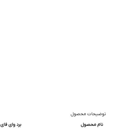
توضیحات محصول
نام محصول
برد وای فای XBOX360 اتصال بی‌سیم پایدار برای بازی‌های آنلا