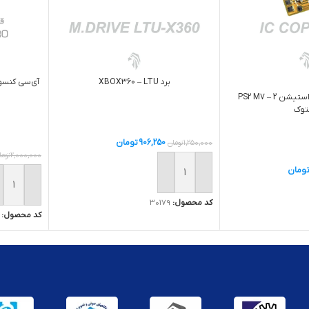
برد XBOX360 – LTU
آی‌سی کنسول پلی‌استیشن 2 – PS2 M7
توک
906,250
تومان
1,250,000
تومان
2,000,000
توما
ومان
افزودن به سبد خرید
افزودن ب
کد محصول:
30179
کد محصول: