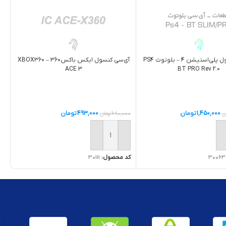
آی‌سی کنسول پلی‌استیشن 4 – بلوتوث PS4
آی‌سی کنسول ایکس باکس360 – XBOX360
ACE 3
BT PRO Rev 2.0
1,450,000
تومان
493,000
تومان
ن
680,000
تومان
ه سبد خرید
افزودن به سبد خرید
30063
کد محصول:
30111