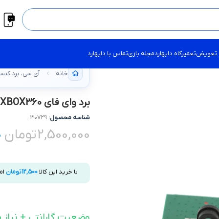
 تعویض
تعمیرگاه دایهارد
مجله بازی
تماس با دایهارد
خانه
آی سی، برد کنسول X
برد وای فای XBOX360
شناسه محصول:
30729
2,500,000
تومان
0
با خرید این کالا
12,500
تومان
ام
وضعیت گارانتی + نیاز ب