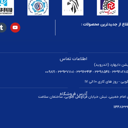
لاع از جدیدترین محصولات :
اطلاعات تماس
یشن دایهارد (اندروید)
 روز های کاری 10 الی 17
آدرس فروشگاه
 امام خمینی، نبش خیابان فردوسی جنوبی، ساختمان سلامت