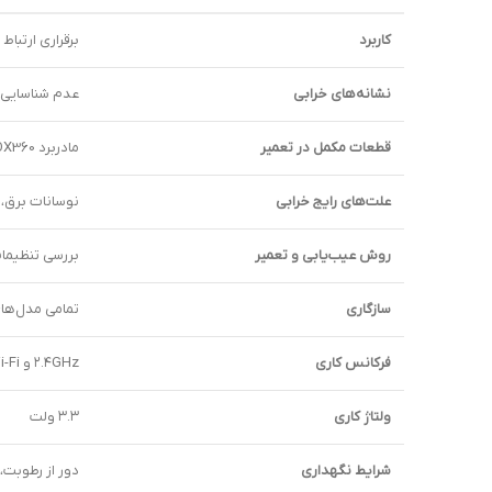
کاربرد
برقراری ارتباط بی‌سیم کنسول BOX360
نشانه‌های خرابی
عدم شناسایی شبکه‌ها
قطعات مکمل در تعمیر
مادربرد XBOX360، آنتن وای فای، کابل فلت اتصال برد وای فای، ماژول تغذیه برد وای فای
علت‌های رایج خرابی
نوسانات برق، 
روش عیب‌یابی و تعمیر
بررسی تنظیما
سازگاری
تمامی مدل‌های XBOX360 Slim و
فرکانس کاری
۲.۴GHz و ۵GHz Wi-Fi
ولتاژ کاری
۳.۳ ولت
شرایط نگهداری
دور از رطوبت، 