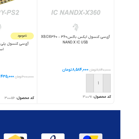
ناموجود
آی‌سی کنسول ایکس باکس360 – XBOX360
NAND.X IC USB
اس
8,584,000
تومان
11,840,000
تومان
435,000
ت
600,000
تومان
افزودن به سبد خرید
اطلاعات بیشتر
کد محصول:
30091
کد محصول:
30056