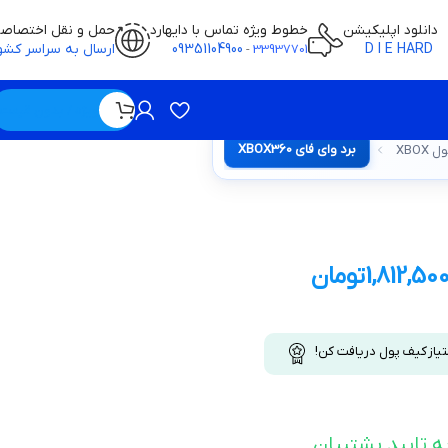
دانلود اپلیکیشن
خطوط ویژه تماس با دایهارد
حمل و نقل اختصاص
D I E HARD
09351104900
ارسال به سراسر کشو
-
33937701
ویژه / بدون قیمت
برد وای فای XBOX360
XBO
1,812,50
تومان
تیاز کیف پول دریافت کن!
ه تایید پشتیبان