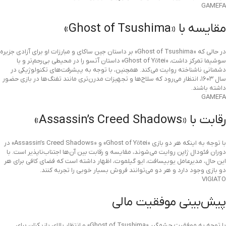
GAMEFA
مقایسه با «Ghost of Tsushima»
در حالی که «Ghost of Tsushima» بر داستان جین ساکای و مبارزات او برای آزادی جزیره
سوشیما تمرکز داشت، «Ghost of Yōtei» داستان آتسو را در محیطی بی‌رحم‌تر و با
دشمنانی ناشناخته روایت می‌کند. همچنین، با توجه به پیشرفت‌های تکنولوژیکی در
سال ۱۶۰۳، انتظار می‌رود که سلاح‌ها و تجهیزات مدرن‌تری مانند تفنگ‌ها در بازی حضور
داشته باشند.
GAMEFA
رقابت با «Assassin’s Creed Shadows»
با توجه به اینکه هر دو بازی «Ghost of Yōtei» و «Assassin’s Creed Shadows» در
دوران فئودال ژاپن روایت می‌شوند، مقایسه و رقابت بین آن‌ها اجتناب‌ناپذیر است. با
این حال، مدیرعامل یوبیسافت، ایو گیلموت، اظهار داشته است که فضای کافی برای هر
دو بازی وجود دارد و هر دو می‌توانند فروش بسیار خوبی را تجربه کنند.
VIGIATO
پیش‌بینی موفقیت مالی
با توجه به موفقیت چشمگیر «Ghost of Tsushima» و انتظار بالای بازیکنان برای