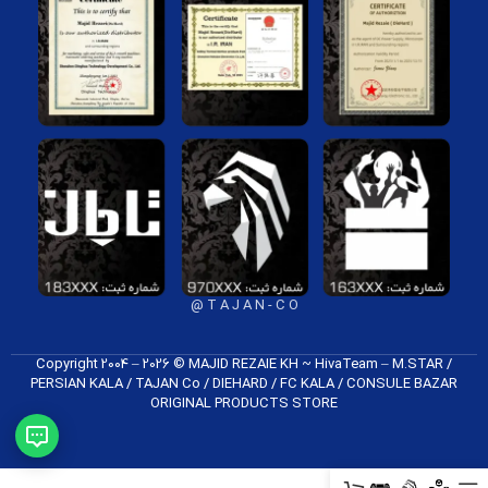
T A J A N - C O @
Copyright 2004 – 2026 © MAJID REZAIE KH ~ HivaTeam – M.STAR /
PERSIAN KALA / TAJAN Co / DIEHARD / FC K​ALA / CONSULE BAZAR
ORIGINAL PRODUCTS​ STORE