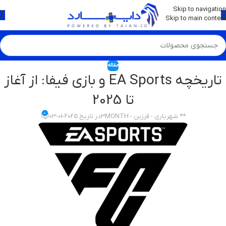
💡
برچسب و اسکین کنسول ها بروز شد . . . اینجا کیک کن !
Skip to navigation
Skip to main content
مقاله
تاریخچه EA Sports و بازی فیفا: از آغاز
تا 2025
0
** شهرياري - فرزين - 3MONTH
در تاریخ 2025-01-03