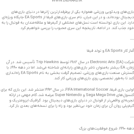
WWW.DIEHARD.IR
بازی‌های ویدئویی ورزشی همواره یکی از پرطرفدارترین ژانرها در دنیای بازی‌های
دیجیتال بوده‌اند، و در این میان، نام سری بازی‌های فیفا از EA Sports جایگاه ویژه‌ای
دارد. این بازی توانسته است نسل‌های مختلفی از گیمرها و علاقه‌مندان به فوتبال را به
خود جذب کند. در ادامه، تاریخچه این سری محبوب را بررسی خواهیم کرد.
—
آغاز کار EA Sports و تولد فیفا
شرکت Electronic Arts (EA) در سال 1982 توسط Trip Hawkins تأسیس شد. در آن
زمان، EA بیشتر به‌عنوان ناشر بازی‌های رایانه‌ای شناخته می‌شد. اما در دهه 1990، با
گسترش صنعت بازی‌های ورزشی، تصمیم گرفت بخشی به نام EA Sports راه‌اندازی
کند تا به‌طور تخصصی روی بازی‌های ورزشی کار کند.
اولین بازی فیفا، FIFA International Soccer، در سال 1993 منتشر شد. این بازی که برای
کنسول‌های Sega Mega Drive و Super Nintendo عرضه شد، گام مهمی در ارائه
تجربه‌ای واقعی‌تر از فوتبال در دنیای بازی‌های دیجیتال بود. گرافیک ایزومتریک و
گیم‌پلی روان آن برای زمان خود بی‌نظیر بود و راه را برای نسخه‌های بعدی باز کرد.
—
دهه 1990: شروع موفقیت‌های بزرگ