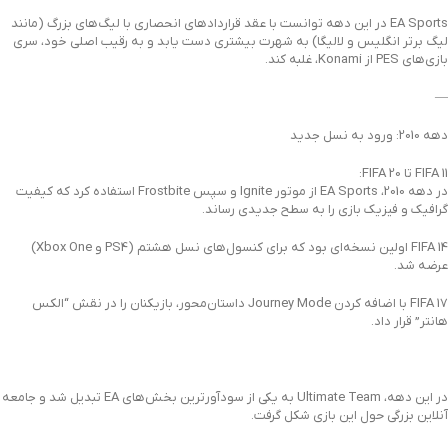
EA Sports در این دهه توانست با عقد قراردادهای انحصاری با لیگ‌های بزرگ (مانند
لیگ برتر انگلیس و لالیگا) به شهرت بیشتری دست یابد و به رقیب اصلی خود، سری
بازی‌های PES از Konami، غلبه کند.
—
دهه 2010: ورود به نسل جدید
FIFA 11 تا FIFA 20:
در دهه 2010، EA Sports از موتور Ignite و سپس Frostbite استفاده کرد که کیفیت
گرافیک و فیزیک بازی را به سطح جدیدی رساند.
FIFA 14 اولین نسخه‌ای بود که برای کنسول‌های نسل هشتم (PS4 و Xbox One)
عرضه شد.
FIFA 17 با اضافه کردن Journey Mode داستان‌محور، بازیکنان را در نقش “الکس
هانتر” قرار داد.
در این دهه، Ultimate Team به یکی از سودآورترین بخش‌های EA تبدیل شد و جامعه
آنلاین بزرگی حول این بازی شکل گرفت.