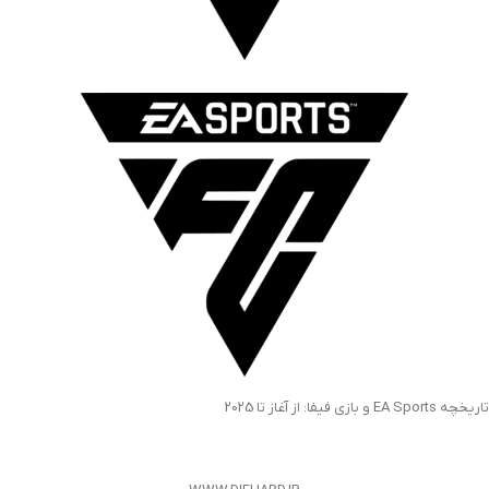
تاریخچه EA Sports و بازی فیفا: از آغاز تا 2025