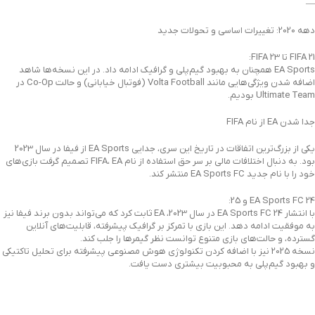
—
دهه 2020: تغییرات اساسی و تحولات جدید
FIFA 21 تا FIFA 23:
EA Sports همچنان به بهبود گیم‌پلی و گرافیک ادامه داد. در این نسخه‌ها شاهد
اضافه شدن ویژگی‌هایی مانند Volta Football (فوتبال خیابانی) و حالت Co-Op در
Ultimate Team بودیم.
جدا شدن EA از نام FIFA
یکی از بزرگ‌ترین اتفاقات در تاریخ این سری، جدایی EA Sports از فیفا در سال 2023
بود. به دنبال اختلافات مالی بر سر حق استفاده از نام FIFA، EA تصمیم گرفت بازی‌های
خود را با نام جدید EA Sports FC منتشر کند.
EA Sports FC 24 و 25:
با انتشار EA Sports FC 24 در سال 2023، EA ثابت کرد که می‌تواند بدون برند فیفا نیز
به موفقیت ادامه دهد. این بازی با تمرکز بر گرافیک پیشرفته، قابلیت‌های آنلاین
گسترده، و حالت‌های بازی متنوع توانست نظر گیمرها را جلب کند.
نسخه 2025 نیز با اضافه کردن تکنولوژی هوش مصنوعی پیشرفته برای تحلیل تاکتیکی
و بهبود گیم‌پلی به محبوبیت بیشتری دست یافت.