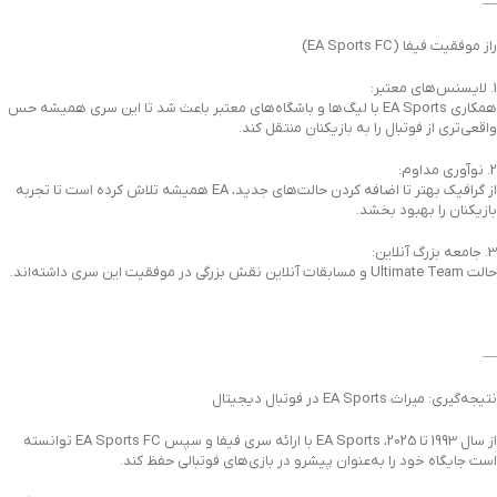
—
راز موفقیت فیفا (EA Sports FC)
1. لایسنس‌های معتبر:
همکاری EA Sports با لیگ‌ها و باشگاه‌های معتبر باعث شد تا این سری همیشه حس
واقعی‌تری از فوتبال را به بازیکنان منتقل کند.
2. نوآوری مداوم:
از گرافیک بهتر تا اضافه کردن حالت‌های جدید، EA همیشه تلاش کرده است تا تجربه
بازیکنان را بهبود بخشد.
3. جامعه بزرگ آنلاین:
حالت Ultimate Team و مسابقات آنلاین نقش بزرگی در موفقیت این سری داشته‌اند.
—
نتیجه‌گیری: میراث EA Sports در فوتبال دیجیتال
از سال 1993 تا 2025، EA Sports با ارائه سری فیفا و سپس EA Sports FC توانسته
است جایگاه خود را به‌عنوان پیشرو در بازی‌های فوتبالی حفظ کند.