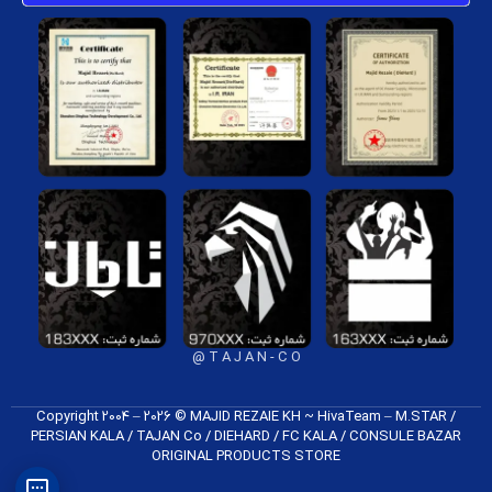
T A J A N - C O @
Copyright 2004 – 2026 © MAJID REZAIE KH ~ HivaTeam – M.STAR /
PERSIAN KALA / TAJAN Co / DIEHARD / FC K​ALA / CONSULE BAZAR
ORIGINAL PRODUCTS​ STORE