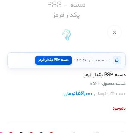
بزرگنمایی تصویر
دسته PS3 پکدار قرمز
دسته سونی PS1-PS2-PS3
دسته PS3 پکدار قرمز
5543
شناسه محصول:
2,230,000
تومان
1,561,000
تومان
ناموجود