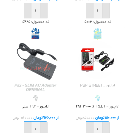
خرید
خرید
کد محصول:
5003
کد محصول:
5465
آداپتور – PS2 اصلی
آداپتور – PSP 3000 STREET
از
936,000
تومان
از
510,000
تومان
1,560,000
تومان
850,000
تومان
خرید
خرید