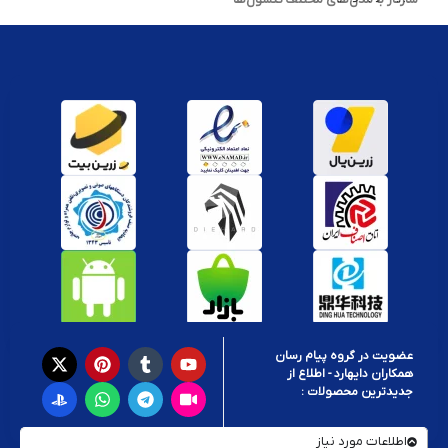
خروجی ولتاژ استاندارد و محافظت در برابر نوسانات برق
دارای فیش برق مقاوم و کابل با دوام
عملکرد پایدار و ایمن برای حفاظت از کنسول
آداپتور کنسول PSP:
برای شارژ سریع و ایمن کنسول دستی
PSP 1000، 2000 و 3000
به آداپتوری نیاز
دارید که ولتاژ دقیق و خروجی مناسب ارائه دهد. در این بخش انواع
آداپتور
PSP اورجینال و طرح اصلی
با سوکت استاندارد موجود است.
آداپتور کنسول PS2:
چه از مدل
PS2 FAT
استفاده می‌کنید یا مدل باریک‌تر
PS2 Slim
، نوع آداپتور
شما متفاوت خواهد بود. ما مجموعه‌ای از
آداپتور PS2 اصل و جایگزین
باکیفیت
را برای هر دو مدل ارائه داده‌ایم که از نظر ایمنی و عملکرد تضمین
شده‌اند.
آداپتور کنسول Xbox:
عضویت در گروه پیام رسان
برای کنسول‌های
Xbox 360، Xbox One و Xbox Series
، آداپتور باید توان
همکاران دایهارد - اطلاع از
کافی برای پردازش گرافیکی و اجرای بازی‌ها را فراهم کند. در این دسته‌بندی
جدیدترین محصولات :
می‌توانید
آداپتور Xbox اصل و سازگار با انواع ریجن‌ها
را با خیال راحت تهیه
کنید.
اطلاعات مورد نیاز