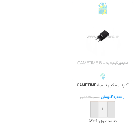
آداپتور – گیم تایم GAMETIME.5
از
210,000
تومان
350,000
تومان
خرید
کد محصول:
5439