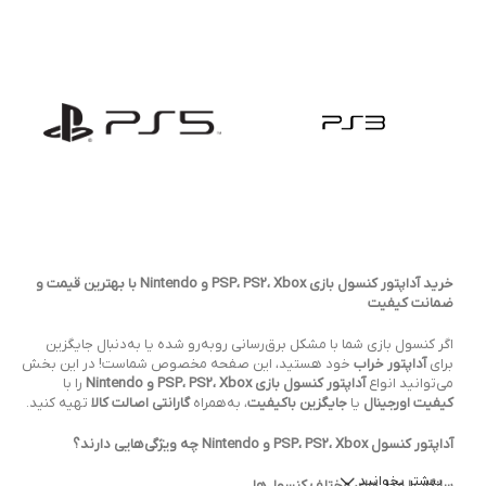
خرید آداپتور کنسول بازی PSP، PS2، Xbox و Nintendo با بهترین قیمت و
ضمانت کیفیت
اگر کنسول بازی شما با مشکل برق‌رسانی روبه‌رو شده یا به‌دنبال جایگزین
برای
آداپتور خراب
خود هستید، این صفحه مخصوص شماست! در این بخش
می‌توانید انواع
آداپتور کنسول بازی PSP، PS2، Xbox و Nintendo
را با
کیفیت اورجینال
یا
جایگزین باکیفیت
، به‌همراه
گارانتی اصالت کالا
تهیه کنید.
آداپتور کنسول PSP، PS2، Xbox و Nintendo چه ویژگی‌هایی دارند؟
بیشتر بخوانید
سازگار با مدل‌های مختلف کنسول‌ها