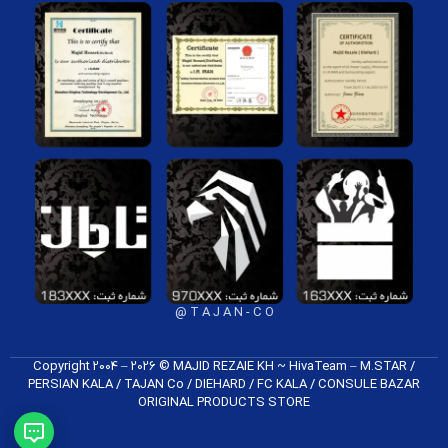
T A J A N - C O @
Copyright 2004 – 2026 © MAJID REZAIE KH ~ HivaTeam – M.STAR /
PERSIAN KALA / TAJAN Co / DIEHARD / FC K​ALA / CONSULE BAZAR
ORIGINAL PRODUCTS​ STORE