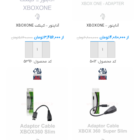
آداپتور – XBOXONE
آداپتور – كينكت XBOXONE
از
4,080,000
تومان
از
3,456,000
تومان
6,800,000
تومان
5,760,000
تومان
خرید
خرید
کد محصول:
5012
کد محصول:
5396