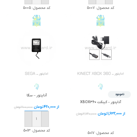
کد محصول:
5005
کد محصول:
5007
ناموجود
آداپتور – سگا
آداپتور – كينكت XBOX360
از
420,000
تومان
700,000
تومان
از
1,632,000
تومان
2,720,000
تومان
خرید
خرید
کد محصول:
5013
کد محصول:
5017