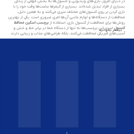
در دنیای امروز، بازی‌های ویدیویی و کنسول‌ها به بخش مهمی از زندگی
بسیاری از افراد تبدیل شده‌اند. بسیاری از گیمرها ساعت‌ها وقت خود را با
بازی کردن بر روی کنسول‌های مختلف سپری می‌کنند و به همین دلیل،
محافظت از دستگاه‌ها و لوازم جانبی آن‌ها امری ضروری است. یکی از بهترین
روش‌ها برای محافظت از کنسول بازی، استفاده از
برچسب اسکین محافظ
کنسول
است. این برچسب‌ها نه تنها از دستگاه شما در برابر خط و خش و
بیشتر بخوانید
آسیب‌های فیزیکی محافظت می‌کنند، بلکه طراحی‌های جذاب و زیبایی دارند
که ظاهر کنسول شما را بهبود می‌بخشند.
چرا باید از برچسب اسکین محافظ کنسول
استفاده کنیم؟
کنسول‌های بازی اغلب در معرض خطراتی همچون خط و خش، لکه، و کثیفی
قرار دارند. این آسیب‌ها می‌توانند ظاهر دستگاه شما را به شدت تحت تأثیر
قرار دهند و همچنین در برخی موارد ممکن است عملکرد دستگاه را تحت تأثیر
قرار دهند. برچسب اسکین محافظ کنسول، با پوشاندن سطح کنسول، از این
آسیب‌ها جلوگیری می‌کند و به شما این امکان را می‌دهد که دستگاه خود را
بدون نگرانی از آسیب دیدن، استفاده کنید.
این برچسب‌ها به راحتی نصب می‌شوند و می‌توانند به‌طور کامل سطح
کنسول را پوشش دهند. به علاوه، بسیاری از این برچسب‌ها ضدآب، ضدخش
و مقاوم در برابر اثر انگشت هستند که به‌ویژه برای کنسول‌هایی که به‌طور
مداوم استفاده می‌شوند، بسیار مفید است.