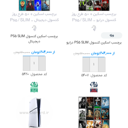
ویژه
برچسب اسکين کنسول PS5 SLIM
دیجیتال
برچسب اسکين کنسول PS5 SLIM درايو
از
204,000
تومان
510,000
تومان
از
204,000
تومان
510,000
تومان
خرید
خرید
کد محصول:
5420
کد محصول:
5407