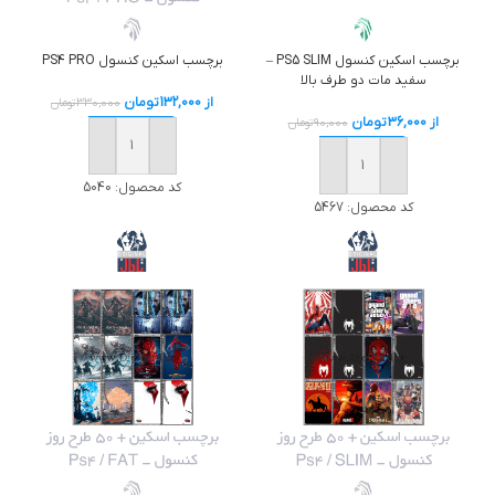
برچسب اسکين کنسول PS4 PRO
برچسب اسکین کنسول PS5 SLIM –
سفید مات دو طرف بالا
از
132,000
تومان
330,000
تومان
از
36,000
تومان
90,000
تومان
خرید
خرید
کد محصول:
5040
کد محصول:
5467