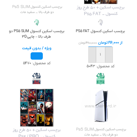
برچسب اسکين کنسول PS5 FAT
برچسب اسکین کنسول PS5 SLIM دو
طرف بالا – چاپی3D
از
196,000
تومان
490,000
تومان
ویژه / بدون قیمت
خرید
کد محصول:
5470
کد محصول:
5043