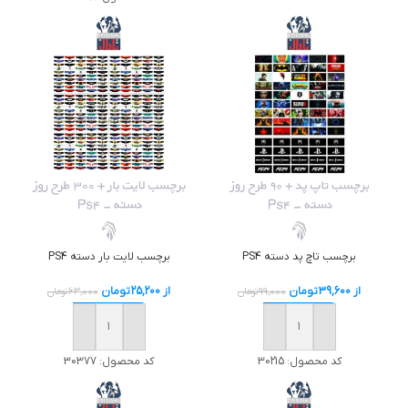
برچسب لايت بار دسته PS4
برچسب تاچ پد دسته PS4
از
25,200
تومان
از
39,600
تومان
63,000
تومان
99,000
تومان
خرید
خرید
کد محصول:
30377
کد محصول:
30215