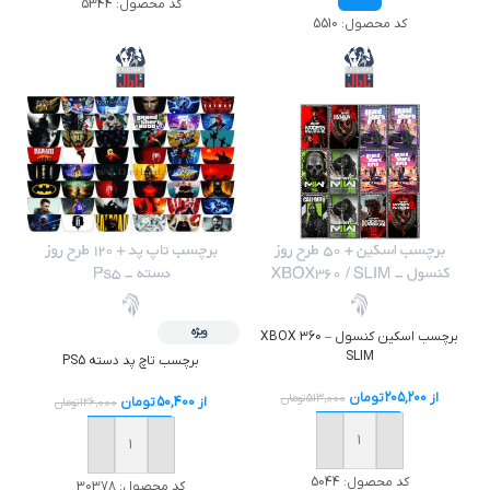
کد محصول:
5344
کد محصول:
5510
ویژه
برچسب اسکين کنسول – XBOX 360
SLIM
برچسب تاچ پد دسته PS5
از
205,200
تومان
513,000
تومان
از
50,400
تومان
126,000
تومان
خرید
خرید
کد محصول:
5044
کد محصول:
30378