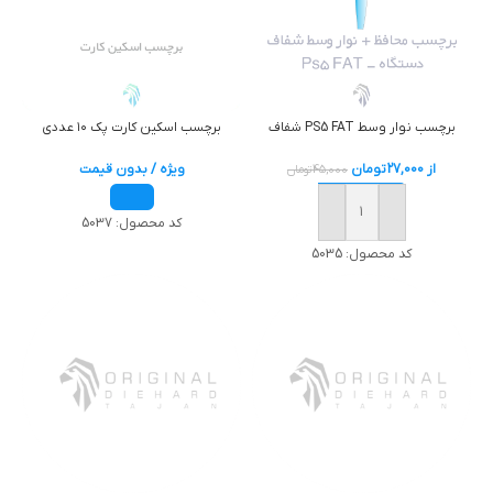
برچسب نوار وسط PS5 FAT شفاف
برچسب اسکین کارت پک ۱۰ عددی
از
27,000
تومان
ویژه / بدون قیمت
45,000
تومان
خرید
کد محصول:
5037
کد محصول:
5035