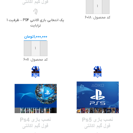
خرید
کد محصول:
6018
پک انتخابي بازي اکانتي PS4 – ظرفيت 1
ترابايت
1,000,000
تومان
خرید
کد محصول:
6011