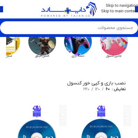
💡
برچسب و اسکین کنسول ها بروز شد . . . اینجا کیک کن !
Skip to navigation
Skip to main content
جانبی کنسول
دسته بازی
اکشن فیگور
مبدل HX
نصب بازی و کپی خور کنسول
نمایش
60
120
240