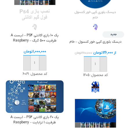
جدید
پک 10 بازی اکانتی PS4 – لیست A
ظرفیت 500 گیگ – Raspberry
دیسک بلوری کپی خور کنسول – خام
1,000,000
تومان
از
126,000
تومان
280,000
تومان
خرید
خرید
کد محصول:
6019
کد محصول:
1205
پک 20 بازی اکانتی PS4 – لیست A
ظرفیت 1 ترابایت – Raspberry