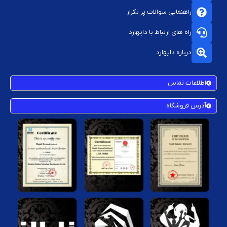
مشاوره رایگان:
برای انتخاب بهترین نسخه بازی متناسب با فضای کنسول و
راهنمایی سوالات پر تکرار
سلیقه گیمر
راه های ارتباط با دایهارد
مزایای نصب بازی از فروشگاه دایهارد
درباره دایهارد
صرفه‌جویی در زمان:
نیازی به دانلودهای طولانی‌مدت نیست.
اطمینان از نسخه کامل و سالم بازی:
نسخه‌های تست‌شده و بدون مشکل
اطلاعات تماس
نصب می‌شوند.
آدرس فروشگاه
قیمت مناسب:
هزینه نصب بازی‌ها بسیار به‌صرفه‌تر از خرید نسخه دیسک یا
دانلود جداگانه است.
پشتیبانی فنی:
در صورت بروز هرگونه ایراد، تیم پشتیبانی آماده پاسخگویی
است.
چه نوع بازی‌هایی نصب می‌شوند؟
بازی‌های ورزشی (FIFA، PES)
بازی‌های ماجراجویی (The Last of Us، Uncharted)