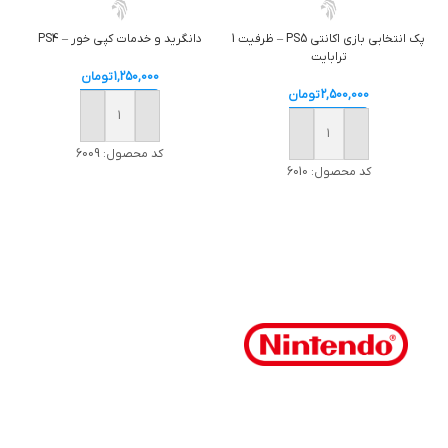
پک انتخابي بازي اکانتي PS5 – ظرفيت 1
دانگريد و خدمات کپي خور – PS4
ترابايت
1,250,000
تومان
2,500,000
تومان
خرید
خرید
کد محصول:
6009
کد محصول:
6010