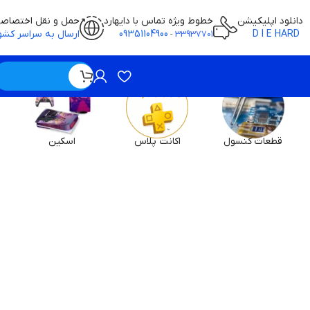
دانلود اپلیکیشن
خطوط ویژه تماس با دایهارد
حمل و نقل اختصاص
D I E HARD
09351104900
ارسال به سراسر کشو
-
33937701
ویژه / بدون قیمت
قطعات کنسول
اکانت پلاس
اسکین