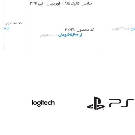
پتانس آنالوگ PS5 – اورجينال – آبی 2.3K
کد محصول:
44
از
,550
ان
33,000
تومان
کد محصول:
30628
از
65,400
تومان
109,000
تومان