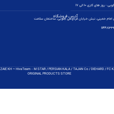
 روز های کاری 10 الی 17
آدرس فروشگاه
 امام خمینی، نبش خیابان فردوسی جنوبی، ساختمان سلامت
REZAIE KH ~ HivaTeam – M.STAR / PERSIAN KALA / TAJAN Co / DIEHARD / FC
ORIGINAL PRODUCTS​ STORE