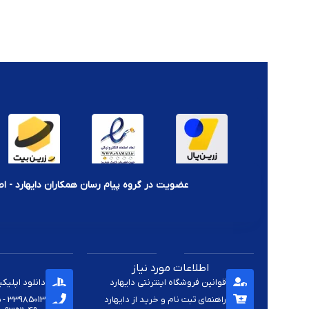
عضویت در گروه پیام رسان همکاران دایهارد - اط
اطلاعات مورد نیاز
قوانین فروشگاه اینترنتی دایهارد
دانلود اپلیک
راهنمای ثبت نام و خرید از دایهارد
33985013 - 33920285 - 33985411 - 33963414 - 33937701 - 009821