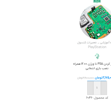
کپی خور کردن PS5 تا ورژن 12.00 همراه
نصب بازی انتخابی
2,175,
تومان
2,900,000
تومان
افزودن به سبد خرید
کد محصول:
6046