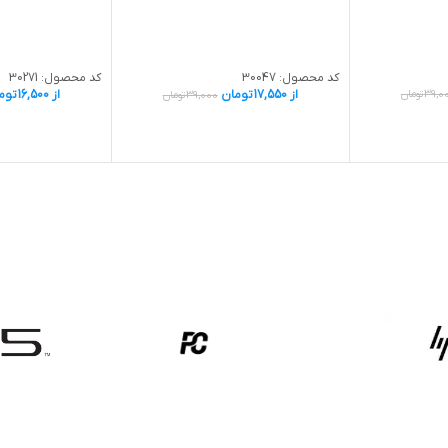
کد محصول:
30047
کد محصول:
30271
از
17,550
تومان
از
16,500
توم
39,0
تومان
39,000
تومان