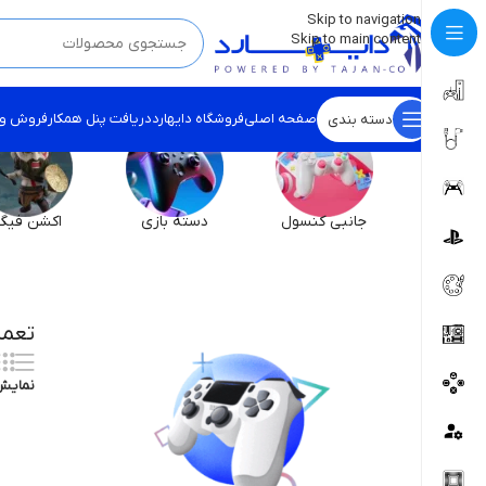
💡
برچسب و اسکین کنسول ها بروز شد . . . اینجا کیک کن !
Skip to navigation
Skip to main content
صفحه اصلی
فروشگاه دایهارد
دریافت پنل همکار
فروش و
دسته بندی
جانبی کنسول
دسته بازی
اکشن فیگو
تعمی
نمای