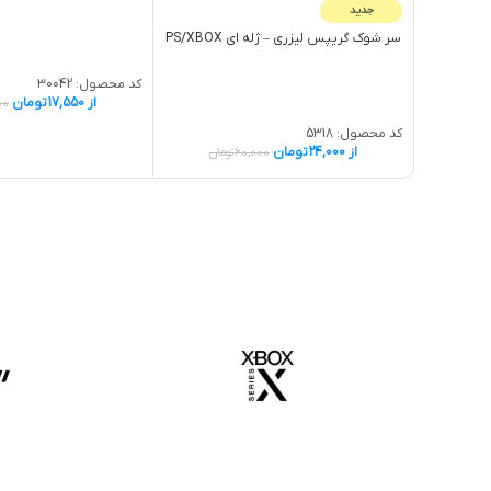
جدید
سر شوک گريپس لیزری – ژله اي PS/XBOX
کد محصول:
30042
از
17,550
تومان
00
کد محصول:
5318
از
24,000
تومان
60,000
تومان