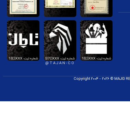
T A J A N - C O @
Copyright 2004 – 2026 © MAJID 