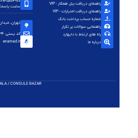
09351104900
راهنمای دریافت پنل همکار - VIP
ساعت پاسخگویی -
راهنمای دریافت امتیازات - VIP
شماره حساب پرداخت بانک
تهران، میدان
راهنمایی سوالات پر تکرار
کد پستی: 1144813334
راه های ارتباط با دایهارد
enamad.ir
درباره ما
 K​ALA / CONSULE BAZAR