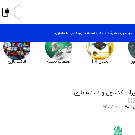
 تعویض
تعمیرگاه دایهارد
مجله بازی
تماس با دایهارد
ر
مبدل HX
قطعات دسته
اکانت بازی
رات کنسول و دسته بازی
ش
60
120
240